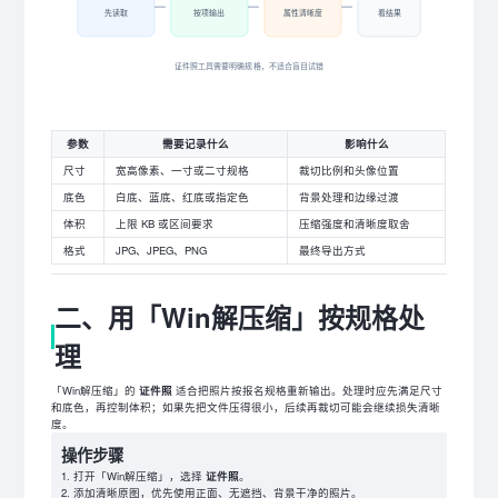
先读取
按项输出
属性清晰度
看结果
证件照工具需要明确规格，不适合盲目试错
参数
需要记录什么
影响什么
尺寸
宽高像素、一寸或二寸规格
裁切比例和头像位置
底色
白底、蓝底、红底或指定色
背景处理和边缘过渡
体积
上限 KB 或区间要求
压缩强度和清晰度取舍
格式
JPG、JPEG、PNG
最终导出方式
二、用「Win解压缩」按规格处
理
「Win解压缩」的
证件照
适合把照片按报名规格重新输出。处理时应先满足尺寸
和底色，再控制体积；如果先把文件压得很小，后续再裁切可能会继续损失清晰
度。
操作步骤
打开「Win解压缩」，选择
证件照
。
添加清晰原图，优先使用正面、无遮挡、背景干净的照片。