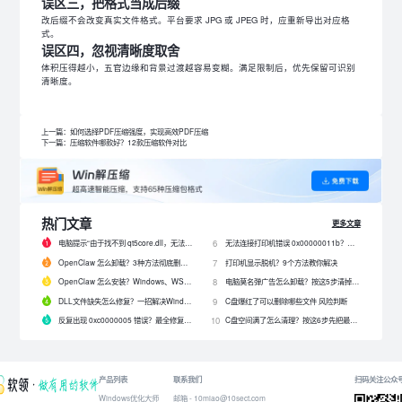
误区三，把格式当成后缀
改后缀不会改变真实文件格式。平台要求 JPG 或 JPEG 时，应重新导出对应格
式。
误区四，忽视清晰度取舍
体积压得越小，五官边缘和背景过渡越容易变糊。满足限制后，优先保留可识别
清晰度。
上一篇：如何选择PDF压缩强度，实现高效PDF压缩
下一篇：压缩软件哪款好？12款压缩软件对比
热门文章
更多文章
电脑提示“由于找不到 qt5core.dll，无法继续执行代码”？4 招快速修复！
无法连接打印机错误 0x00000011b？解决0x00000011b错误的5种方法
6
OpenClaw 怎么卸载？3种方法彻底删除 OpenClaw 及残留数据
打印机显示脱机？9个方法教你解决
7
OpenClaw 怎么安装？Windows、WSL2 和网关配置完整教程
电脑莫名弹广告怎么卸载？按这5步清掉问题软件
8
DLL文件缺失怎么修复？一招解决Windows启动报错问题！
C盘爆红了可以删除哪些文件 风险判断
9
反复出现 0xc0000005 错误？最全修复教程来了！
C盘空间满了怎么清理？按这6步先把最占空间的项目处理掉
10
产品列表
联系我们
扫码关注公众
Windows优化大师
邮箱 - 10miao@10sect.com