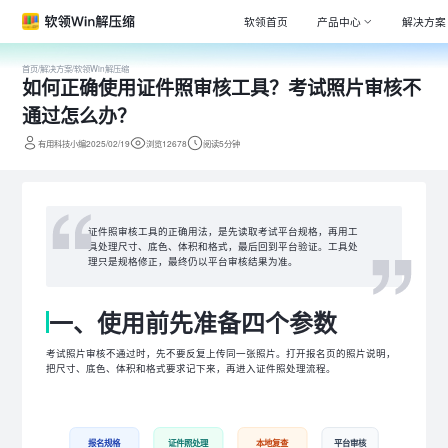
软领首页
产品中心
解决方案
首页
/
解决方案
/
软领Win解压缩
如何正确使用证件照审核工具？考试照片审核不
Window
专注清理
通过怎么办？
驱动大师
有用科技小编2025/02/19
浏览12678
阅读5分钟
百万级驱
DLL系统
专注解决
证件照审核工具的正确用法，是先读取考试平台规格，再用工
具处理尺寸、底色、体积和格式，最后回到平台验证。工具处
打印机驱
理只是规格修正，最终仍以平台审核结果为准。
全面诊断
电脑维修
一、使用前先准备四个参数
专家团队
考试照片审核不通过时，先不要反复上传同一张照片。打开报名页的照片说明，
把尺寸、底色、体积和格式要求记下来，再进入证件照处理流程。
报名规格
证件照处理
本地复查
平台审核