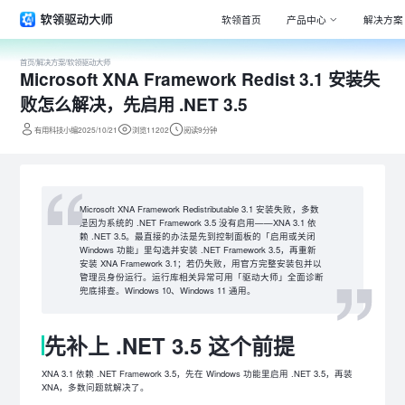
软领首页
产品中心
解决方案
首页
/
解决方案
/
软领驱动大师
Microsoft XNA Framework Redist 3.1 安装失
Window
专注清理
败怎么解决，先启用 .NET 3.5
驱动大师
有用科技小编2025/10/21
浏览11202
阅读9分钟
百万级驱
DLL系统
专注解决
Microsoft XNA Framework Redistributable 3.1 安装失败，多数
是因为系统的 .NET Framework 3.5 没有启用——XNA 3.1 依
打印机驱
赖 .NET 3.5。最直接的办法是先到控制面板的「启用或关闭
全面诊断
Windows 功能」里勾选并安装 .NET Framework 3.5，再重新
安装 XNA Framework 3.1；若仍失败，用官方完整安装包并以
电脑维修
管理员身份运行。运行库相关异常可用「驱动大师」全面诊断
专家团队
兜底排查。Windows 10、Windows 11 通用。
先补上 .NET 3.5 这个前提
XNA 3.1 依赖 .NET Framework 3.5，先在 Windows 功能里启用 .NET 3.5，再装
XNA，多数问题就解决了。