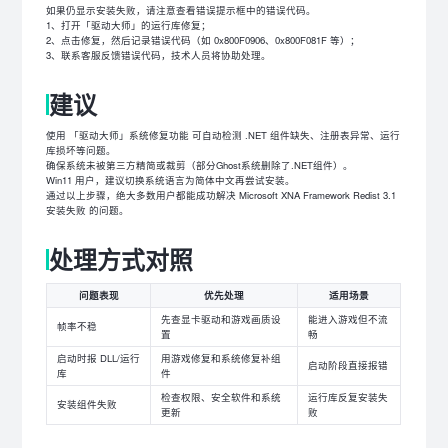
如果仍显示安装失败，请注意查看错误提示框中的错误代码。
1、打开「驱动大师」的运行库修复；
2、点击修复，然后记录错误代码（如 0x800F0906、0x800F081F 等）；
3、联系客服反馈错误代码，技术人员将协助处理。
建议
使用 「驱动大师」系统修复功能 可自动检测 .NET 组件缺失、注册表异常、运行
库损坏等问题。
确保系统未被第三方精简或裁剪（部分Ghost系统删除了.NET组件）。
Win11 用户，建议切换系统语言为简体中文再尝试安装。
通过以上步骤，绝大多数用户都能成功解决 Microsoft XNA Framework Redist 3.1
安装失败 的问题。
处理方式对照
问题表现
优先处理
适用场景
先查显卡驱动和游戏画质设
能进入游戏但不流
帧率不稳
置
畅
启动时报 DLL/运行
用游戏修复和系统修复补组
启动阶段直接报错
库
件
检查权限、安全软件和系统
运行库反复安装失
安装组件失败
更新
败