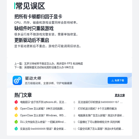
常见误区
把所有卡顿都归因于显卡
CPU、内存、磁盘和游戏设置同样会影响帧率。
缺组件时只重装游戏
很多运行库不随游戏完整安装，需要单独修复。
更新驱动后不重启
显卡驱动更新后不重启，游戏仍可能调用旧状态。
上一篇：瓦罗兰特帧率不稳定怎么办，两步提升 FPS 和流畅度
下一篇：英雄联盟无法初始化图形设备怎么办 5种方法
热门文章
更多文章
电脑提示“由于找不到 qt5core.dll，无法继续执行代码”？4 招快速修复！
无法连接打印机错误 0x00000011b？解决0x00000011b错误的5种方法
6
OpenClaw 怎么卸载？3种方法彻底删除 OpenClaw 及残留数据
打印机显示脱机？9个方法教你解决
7
OpenClaw 怎么安装？Windows、WSL2 和网关配置完整教程
电脑莫名弹广告怎么卸载？按这5步清掉问题软件
8
DLL文件缺失怎么修复？一招解决Windows启动报错问题！
C盘爆红了可以删除哪些文件 风险判断
9
反复出现 0xc0000005 错误？最全修复教程来了！
C盘空间满了怎么清理？按这6步先把最占空间的项目处理掉
10