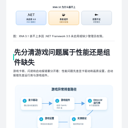
XNA 3.1 为什么装不上
.NET
🧩
🔑
未启用 3.5
系统组件
权限不足
XNA 依赖它
功能未安装
非管理员
图：XNA 3.1 装不上多因 .NET Framework 3.5 未启用或缺少管理员权限。
先分清游戏问题属于性能还是组
件缺失
游戏卡顿、闪退和启动报错要分开看：性能问题先查显卡驱动和画质设置，启动
报错先查运行库与游戏组件。
游戏异常排查路径
显卡驱动
游戏组件
DirectX/
1
2
3
运行库
确认版本和兼容性
检查 OpenAL/
补齐基础依赖
XNA 等
游戏设置
实测验证
4
5
降低高负载选项
看帧率和闪退