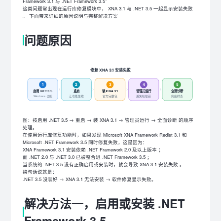
Framework 3.1 与 .NET Framework 3.5”
这类问题常出现在运行库修复模块中， XNA 3.1 与 .NET 3.5 一起显示安装失败
。 下面带来详细的原因说明与完整解决方案
问题原因
修复 XNA 3.1 安装失败
1
2
3
4
5
›
›
›
›
启用 .NET 3.5
重启
装 XNA 3.1
管理员运行
全面诊断
Windows 功能
让功能生效
官方完整包
避免权限错
兜底排查
图：按启用 .NET 3.5 → 重启 → 装 XNA 3.1 → 管理员运行 → 全面诊断 的顺序
处理。
在使用运行库修复功能时，如果发现 Microsoft XNA Framework Redist 3.1 和
Microsoft .NET Framework 3.5 同时修复失败，这是因为：
XNA Framework 3.1 安装依赖 .NET Framework 2.0 及以上版本 ；
而 .NET 2.0 与 .NET 3.0 已被整合进 .NET Framework 3.5 ；
当系统的 .NET 3.5 没有正确启用或安装时，就会导致 XNA 3.1 安装失败 。
换句话说就是：
.NET 3.5 没装好 → XNA 3.1 无法安装 → 软件修复显示失败。
解决方法一，启用或安装 .NET
Framework 3.5