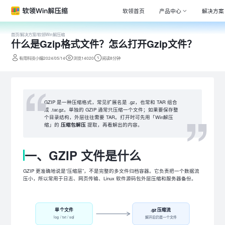
软领首页
产品中心
解决方案
首页
/
解决方案
/
软领Win解压缩
什么是Gzip格式文件？怎么打开Gzip文件？
Window
专注清理
有用科技小编2024/05/14
浏览14020
阅读8分钟
驱动大师
百万级驱
DLL系统
GZIP 是一种压缩格式，常见扩展名是 .gz，也常和 TAR 组合
专注解决
成 .tar.gz。单独的 GZIP 通常只压缩一个文件；如果要保存整
个目录结构，外层往往需要 TAR。打开时可先用「Win解压
打印机驱
缩」的
压缩包解压
提取，再看解出的内容。
全面诊断
一、GZIP 文件是什么
电脑维修
专家团队
GZIP 更准确地说是“压缩层”，不是完整的多文件归档容器。它负责把一个数据流
压小，所以常用于日志、网页传输、Linux 软件源码包外层压缩和服务器备份。
单个文件
.gz 压缩流
log / txt / sql
解开后仍是一个文件