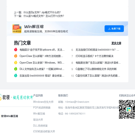
上一篇：什么是Zip文件？zip格式干什么的？
下一篇：什么是7z格式文件？怎么打开7z文件？
热门文章
更多文章
电脑提示“由于找不到 qt5core.dll，无法继续执行代码”？4 招快速修复！
无法连接打印机错误 0x00000011b？解决0x00000011b错误的5种方法
6
OpenClaw 怎么卸载？3种方法彻底删除 OpenClaw 及残留数据
打印机显示脱机？9个方法教你解决
7
OpenClaw 怎么安装？Windows、WSL2 和网关配置完整教程
电脑莫名弹广告怎么卸载？按这5步清掉问题软件
8
DLL文件缺失怎么修复？一招解决Windows启动报错问题！
C盘爆红了可以删除哪些文件 风险判断
9
反复出现 0xc0000005 错误？最全修复教程来了！
C盘空间满了怎么清理？按这6步先把最占空间的项目处理掉
10
产品列表
联系我们
扫码关注公众
Windows优化大师
邮箱 - 10miao@10sect.com
PDF阅读转换器
地址 - 珠海市香洲区唐家湾镇前湾三路滨海写字楼A栋5楼
Win解压缩
电话 - 86-18902878311
驱动大师
DLL系统修复
打印机驱动修复大师