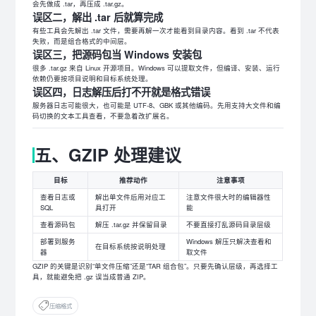
会先做成 .tar，再压成 .tar.gz。
误区二，解出 .tar 后就算完成
有些工具会先解出 .tar 文件，需要再解一次才能看到目录内容。看到 .tar 不代表
失败，而是组合格式的中间层。
误区三，把源码包当 Windows 安装包
很多 .tar.gz 来自 Linux 开源项目。Windows 可以提取文件，但编译、安装、运行
依赖仍要按项目说明和目标系统处理。
误区四，日志解压后打不开就是格式错误
服务器日志可能很大，也可能是 UTF-8、GBK 或其他编码。先用支持大文件和编
码切换的文本工具查看，不要急着改扩展名。
五、GZIP 处理建议
目标
推荐动作
注意事项
查看日志或
解出单文件后用对应工
注意文件很大时的编辑器性
SQL
具打开
能
查看源码包
解压 .tar.gz 并保留目录
不要直接打乱源码目录层级
部署到服务
Windows 解压只解决查看和
在目标系统按说明处理
器
取文件
GZIP 的关键是识别“单文件压缩”还是“TAR 组合包”。只要先确认层级，再选择工
具，就能避免把 .gz 误当成普通 ZIP。
压缩格式