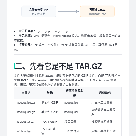
文件夹先变 TAR
再压成 .tar.gz
目录结构归档
源码包和备份常见
常见扩展名
：.gz、.gzip、.tar.gz、.tgz。
常见来源
：Linux 源码包、Nginx/Apache 日志、数据库备份、服务器导出的文
本数据。
打开边界
：.gz 解出一个文件；.tar.gz 通常要先解 GZIP 层，再还原 TAR 目
录。
二、先看它是不是 TAR.GZ
文件名里如果同时出现 .tar.gz，说明它不是单纯的 GZIP 文件，而是 TAR 归档再
叠加 GZIP 压缩。Windows 里只想查看内容时可以解压；如果它是 Linux 源码
包，编译、安装和依赖处理仍然要交给目标系统。
解压后常见结
文件名
结构
后续动作
果
access.log.gz
单文件 GZIP
access.log
用文本工具查看
交给数据库工具导
backup.sql.gz
单文件 GZIP
backup.sql
入
project.tar.gz
TAR + GZIP
项目目录
按源码说明处理
TAR.GZ 简
archive.tgz
一组文件夹
先解压再判断用途
写