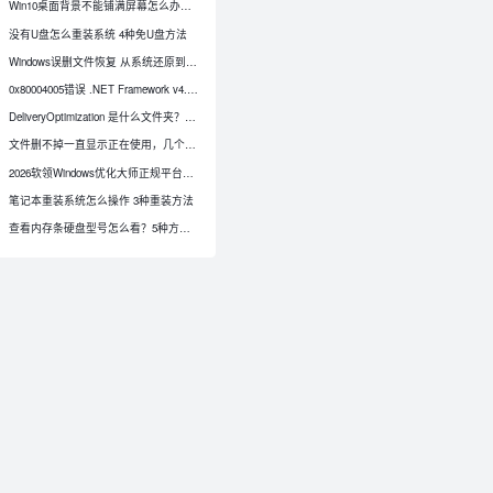
Win10桌面背景不能铺满屏幕怎么办？先看契合度再换图片
没有U盘怎么重装系统 4种免U盘方法
Windows误删文件恢复 从系统还原到专业软件的4种方法
0x80004005错误 .NET Framework v4.0.30319分析器报错怎么修复
DeliveryOptimization 是什么文件夹？Windows 更新缓存能删除吗
文件删不掉一直显示正在使用，几个常用方法可清除顽固文件
2026软领Windows优化大师正规平台推荐 正版获取不踩坑
笔记本重装系统怎么操作 3种重装方法
0
查看内存条硬盘型号怎么看？5种方法获取硬件信息