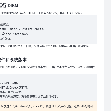
行 DISM
，根源可能在组件存储。DISM 用于修复系统映像，再配合 SFC 复查。
或终端。
。
anup-Image /RestoreHealth
行一次
。
sfc /scannow
软件验证。
盘空间。C 盘剩余空间过低时，先释放临时文件和更新缓存，再运行修复命令。
软件和系统版本
软件仍然报错，问题可能是软件版本太旧、运行库不完整或安装包损坏。继续替
 10/11 版本。
T 或 DirectX 运行库。
版本，再重新安装。
再考虑系统还原、就地修复安装或专业组件修复。
ll 后放进
。系统 DLL 来源不可控，版本不匹配时可
C:\Windows\System32