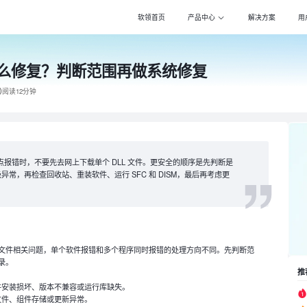
软领首页
产品中心
解决方案
用
l缺失怎么修复？判断范围再做系统修复
Windows优化大师
Win
专注清理优化，更智
专注压
阅读12分钟
驱动大师
PDF
百万级驱动库，全面
全能转
DLL系统修复
Pot 
专注解决电脑异常，
万能影
缺失或入口点报错时，不要先去网上下载单个 DLL 文件。更安全的顺序是先判断是
常，再检查回收站、重装软件、运行 SFC 和 DISM，最后再考虑更
打印机驱动修复大师
Cla
全面诊断，智能修复
自动化
电脑维修大师
DS一
专家团队，快速远程
自动化
ows 系统核心文件相关问题，单个软件报错和多个程序同时报错的处理方向不同。先判断范
录。
推
件安装损坏、版本不兼容或运行库缺失。
文件、组件存储或更新异常。