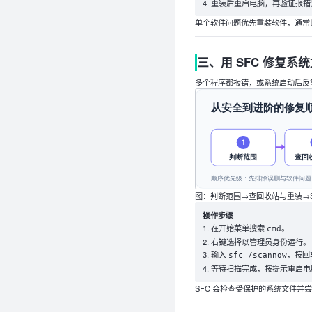
重装后重启电脑，再验证报错
单个软件问题优先重装软件，通常比
三、用 SFC 修复系
多个程序都报错，或系统启动后反复提
图：判断范围→查回收站与重装→S
操作步骤
在开始菜单搜索
。
cmd
右键选择以管理员身份运行。
输入
，按回
sfc /scannow
等待扫描完成，按提示重启电
SFC 会检查受保护的系统文件