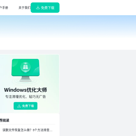
免费下载
户手册
关于我们
解压缩
能高效，轻巧无广告
缩/解压，65种格式支持
阅读转换器
诊断，守护电脑健康
换神器，高效无损转换
播放器
轻巧无广告
音播放器，杜比音效极致体验
w龙虾部署大师
，一键搜索安装驱动
本地部署，真有用龙虾机器人即刻上岗
键部署大师
解决各类问题，高效省心
本地部署DeepSeek,即刻拥有专属AI
荐阅读
误删文件恢复怎么做？5个方法排查修复