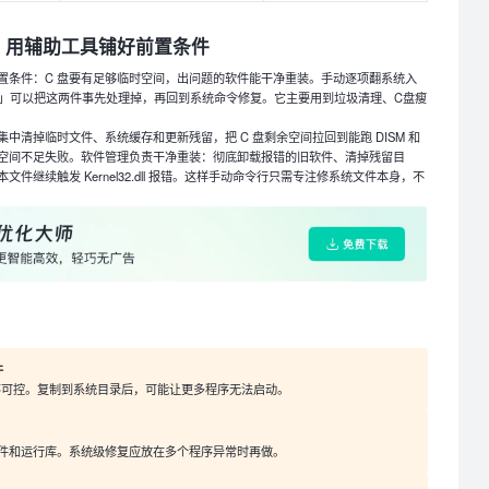
，用辅助工具铺好前置条件
两个前置条件：C 盘要有足够临时空间，出问题的软件能干净重装。手动逐项翻系统入
大师」可以把这两件事先处理掉，再回到系统命令修复。它主要用到垃圾清理、C盘瘦
中清掉临时文件、系统缓存和更新残留，把 C 盘剩余空间拉回到能跑 DISM 和
空间不足失败。软件管理负责干净重装：彻底卸载报错的旧软件、清掉残留目
件继续触发 Kernel32.dll 报错。这样手动命令行只需专注修系统文件本身，不
件
源不可控。复制到系统目录后，可能让更多程序无法启动。
件和运行库。系统级修复应放在多个程序异常时再做。