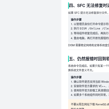
四、SFC 无法修复时运
如果 SFC 提示无法修复部分文件
操作步骤
以管理员身份打开命令提示符
执行
DISM /Online /Cle
等待组件修复完成后，再执
重启电脑，再打开原先报错的
DISM 需要稳定网络和足够系统
五、仍然报错时回到
系统命令完成后，如果只有某一个
换系统文件意义不大。
操作步骤
确认软件是否支持当前 Windows
安装软件官方要求的 VC++、.NE
使用软件官方卸载工具清理旧
如果多个系统组件同时异常，
不要从陌生网站下载 Kernel32.d
能扩大故障。