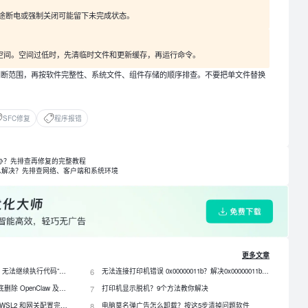
途断电或强制关闭可能留下未完成状态。
时空间。空间过低时，先清临时文件和更新缓存，再运行命令。
理原则是先判断范围，再按软件完整性、系统文件、组件存储的顺序排查。不要把单文件替换
SFC修复
程序报错
么办？先排查再修复的完整教程
么解决？先排查网络、客户端和系统环境
更多文章
电脑提示“由于找不到 qt5core.dll，无法继续执行代码”？4 招快速修复！
6
无法连接打印机错误 0x00000011b？解决0x00000011b错误的5种方法
OpenClaw 怎么卸载？3种方法彻底删除 OpenClaw 及残留数据
7
打印机显示脱机？9个方法教你解决
OpenClaw 怎么安装？Windows、WSL2 和网关配置完整教程
8
电脑莫名弹广告怎么卸载？按这5步清掉问题软件