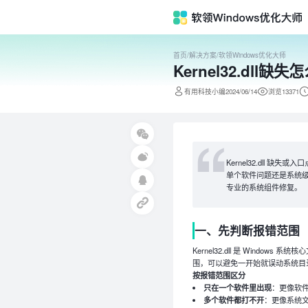
首页
/
解决方案
/
软领Windows优化大师
Kernel32.dl
有用科技小编2024/06/14
浏览13371
Kernel32.dll 
单个软件问题还是系统级异
专业的系统组件修复。
一、先判断报错范围
Kernel32.dll 是 Wind
围，可以避免一开始就误动系统目
按报错范围区分
只在一个软件里出现
：更像软
多个软件都打不开
：更像系统