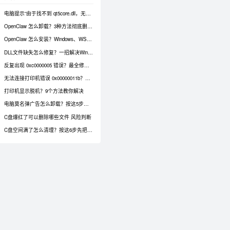
电脑提示“由于找不到 qt5core.dll，无法继续执行代码”？4 招快速修复！
OpenClaw 怎么卸载？3种方法彻底删除 OpenClaw 及残留数据
OpenClaw 怎么安装？Windows、WSL2 和网关配置完整教程
DLL文件缺失怎么修复？一招解决Windows启动报错问题！
反复出现 0xc0000005 错误？最全修复教程来了！
无法连接打印机错误 0x00000011b？解决0x00000011b错误的5种方法
打印机显示脱机？9个方法教你解决
电脑莫名弹广告怎么卸载？按这5步清掉问题软件
C盘爆红了可以删除哪些文件 风险判断
0
C盘空间满了怎么清理？按这6步先把最占空间的项目处理掉