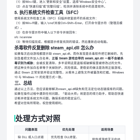
（1）按Win+I键，进入“更新和安全”设置，选择“Windows安全中心”。
（2）点击“快速扫描”或“完整扫描”，检测并清除系统中的恶意软件。
5. 执行系统文件检查工具（SFC）
使用系统文件检查工具（SFC）扫描并修复损坏的系统文件：
（1）按Win+R键，输入“cmd”并按Ctrl+Shift+Enter，打开命令提示符（管理员模
式）。
（2）在命令提示符中输入以下命令并按回车：
sfc /scannow
（3）等待扫描完成，根据提示修复找到的错误，然后重新启动电脑。
杀毒软件反复删除 steam_api.dll 怎么办
如果每次启动游戏都提示缺 steam_api.dll，而你发现是杀毒软件把它删掉的，先
别急着把文件加入白名单。
正版 Steam 游戏自带的 steam_api.dll 一般不会被杀
毒识别为威胁
；会被反复清除，多半说明这是盗版或破解版里被修改过的文件。
把这种文件加白名单等于关掉防护，风险很高。更稳妥的做法是改用正版游戏，
通过 Steam 正常安装并验证完整性，从根本上避免文件被篡改和拦截。Windows
10 与 Windows 11 的处理方式一致。
三、总结
通过以上方法，您应该能够解决steam_api.dll缺失和无法定位动态链接库的问题。
如果在操作过程中遇到任何问题，「驱动大师」将是您的得力助手，帮助您快速
诊断并修复系统文件问题，确保系统的稳定运行。
希望对您有所帮助，祝您使用顺利。
处理方式对照
问题表现
优先处理
适用场景
缺 DLL 或入口点错
优先检查 DLL修复、
软件或游戏无法启动