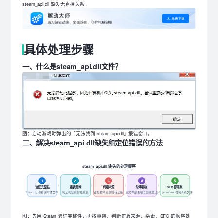
steam_api.dll 缺失无直接关系。
具体处理步骤
一、什么是steam_api.dll文件？
图：启动游戏时弹出的「无法找到 steam_api.dll」报错窗口。
二、解决steam_api.dll缺失和定位错误的方法
steam_api.dll 缺失的处理顺序
1
2
3
4
5
›
›
›
›
验证完整性
重装游戏
判断来源
杀毒排查
SFC 修系统
Steam 自动补回本体文件
验证仍缺则卸载重装
盗版被杀毒删则转正版
查文件是否被误删或篡改
sfc /scannow 校验系统文件
图：先用 Steam 验证完整性，再按重装、判断正版来源、杀毒、SFC 的顺序处