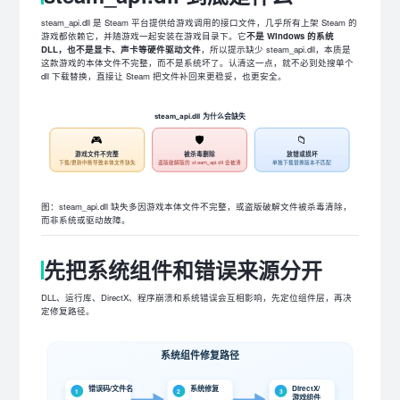
steam_api.dll 是 Steam 平台提供给游戏调用的接口文件，几乎所有上架 Steam 的
游戏都依赖它，并随游戏一起安装在游戏目录下。它
不是 Windows 的系统
DLL，也不是显卡、声卡等硬件驱动文件
，所以提示缺少 steam_api.dll，本质是
这款游戏的本体文件不完整，而不是系统坏了。认清这一点，就不必到处搜单个
dll 下载替换，直接让 Steam 把文件补回来更稳妥，也更安全。
steam_api.dll 为什么会缺失
🎮
🛡️
📁
游戏文件不完整
被杀毒删除
放错或损坏
下载/更新中断导致本体文件缺失
盗版破解版的 steam_api.dll 会被清
单独下载替换版本不匹配
图：steam_api.dll 缺失多因游戏本体文件不完整，或盗版破解文件被杀毒清除，
而非系统或驱动故障。
先把系统组件和错误来源分开
DLL、运行库、DirectX、程序崩溃和系统错误会互相影响，先定位组件层，再决
定修复路径。
系统组件修复路径
错误码/文件名
系统修复
DirectX/
1
2
3
游戏组件