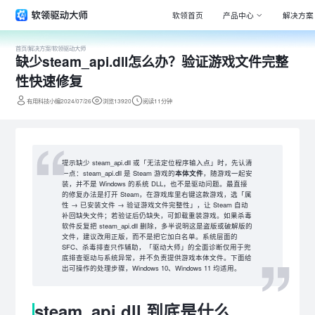
软领首页
产品中心
解决方案
首页
/
解决方案
/
软领驱动大师
缺少steam_api.dll怎么办？验证游戏文件完整
Window
专注清理
性快速修复
驱动大师
有用科技小编2024/07/26
浏览13920
阅读11分钟
百万级驱
DLL系统
专注解决
提示缺少 steam_api.dll 或「无法定位程序输入点」时，先认清
一点：steam_api.dll 是 Steam 游戏的
本体文件
，随游戏一起安
打印机驱
装，并不是 Windows 的系统 DLL，也不是驱动问题。最直接
全面诊断
的修复办法是打开 Steam，在游戏库里右键这款游戏，选「属
性 → 已安装文件 → 验证游戏文件完整性」，让 Steam 自动
电脑维修
补回缺失文件；若验证后仍缺失，可卸载重装游戏。如果杀毒
专家团队
软件反复把 steam_api.dll 删除，多半说明这是盗版或破解版的
文件，建议改用正版，而不是把它加白名单。系统层面的
SFC、杀毒排查只作辅助，「驱动大师」的全面诊断仅用于兜
底排查驱动与系统异常，并不负责提供游戏本体文件。下面给
出可操作的处理步骤，Windows 10、Windows 11 均适用。
steam_api.dll 到底是什么