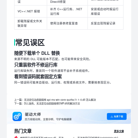
误
DirectX修复
补齐 C++运行库、.NET
安装或启动时报运行
VC++/.NET 报错
运行库
库错误
卸载残留或文件关
使用注册表修复复查
反复出现残留记录
联异常
常见误区
随便下载单个 DLL 替换
来源不明的 DLL 可能版本不匹配，也可能带来安全风险。
只重装软件不修运行库
运行库缺失时，重装同一个软件通常不会补齐系统组件。
看到错误码就套固定方案
同一错误码可能来自驱动、运行库、权限或系统文件，需要按表现区分。
上一篇：无法定位动态链接库 api-ms-win-core-quirks-l1-1-0.dll 怎么解决
下一篇：DLL缺失、无法定位动态链接库EMP.dll的解决方法
热门文章
更多文章
电脑提示“由于找不到 qt5core.dll，无法继续执行代码”？4 招快速修复！
无法连接打印机错误 0x00000011b？解决0x00000011b错误的5种方法
6