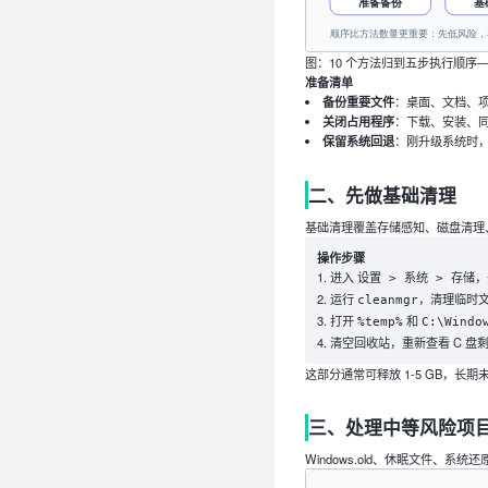
图：10 个方法归到五步执行顺
准备清单
备份重要文件
：桌面、文档、
关闭占用程序
：下载、安装、
保留系统回退
：刚升级系统时，W
二、先做基础清理
基础清理覆盖存储感知、磁盘清理
操作步骤
进入
，
设置 > 系统 > 存储
运行
，清理临时
cleanmgr
打开
和
%temp%
C:\Windo
清空回收站，重新查看 C 盘
这部分通常可释放 1-5 GB，长
三、处理中等风险项
Windows.old、休眠文件、