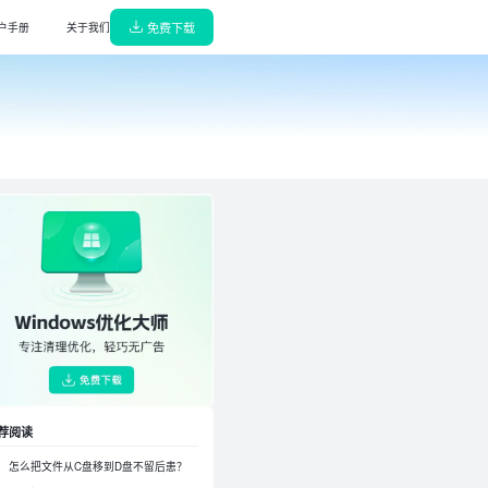
免费下载
户手册
关于我们
解压缩
能高效，轻巧无广告
缩/解压，65种格式支持
阅读转换器
诊断，守护电脑健康
换神器，高效无损转换
播放器
轻巧无广告
音播放器，杜比音效极致体验
w龙虾部署大师
，一键搜索安装驱动
本地部署，真有用龙虾机器人即刻上岗
键部署大师
解决各类问题，高效省心
本地部署DeepSeek,即刻拥有专属AI
荐阅读
怎么把文件从C盘移到D盘不留后患？