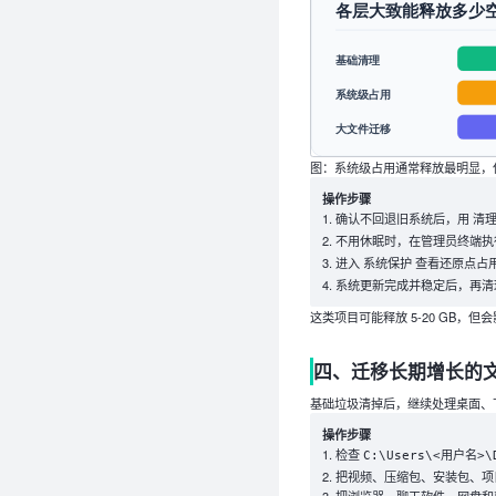
图：系统级占用通常释放最明显，
操作步骤
确认不回退旧系统后，用
清
不用休眠时，在管理员终端
进入
查看还原点占
系统保护
系统更新完成并稳定后，再清
这类项目可能释放 5-20 GB
四、迁移长期增长的
基础垃圾清掉后，继续处理桌面、
操作步骤
检查
C:\Users\<用户名>\
把视频、压缩包、安装包、项