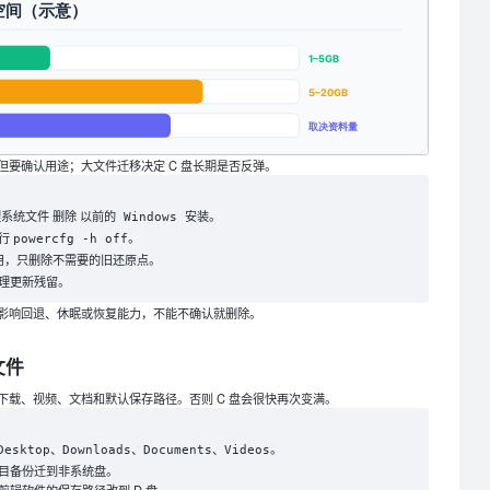
但要确认用途；大文件迁移决定 C 盘长期是否反弹。
删除
。
理系统文件
以前的 Windows 安装
执行
。
powercfg -h off
用，只删除不需要的旧还原点。
理更新残留。
，但会影响回退、休眠或恢复能力，不能不确认就删除。
文件
下载、视频、文档和默认保存路径。否则 C 盘会很快再次变满。
、
、
、
。
Desktop
Downloads
Documents
Videos
目备份迁到非系统盘。