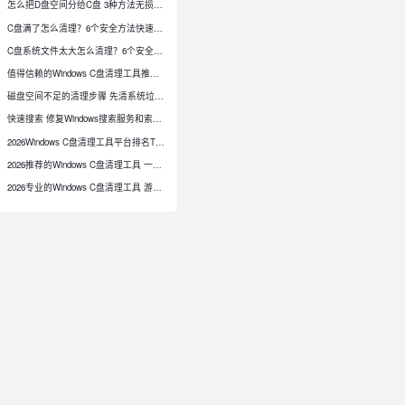
怎么把D盘空间分给C盘 3种方法无损扩容
C盘满了怎么清理？6个安全方法快速释放空间
C盘系统文件太大怎么清理？6个安全释放空间的方法
值得信赖的Windows C盘清理工具推荐 附实测对比
磁盘空间不足的清理步骤 先清系统垃圾再调整存储与分区
快速搜索 修复Windows搜索服务和索引，解决搜不到文件
2026Windows C盘清理工具平台排名TOP5实力拆解
2026推荐的Windows C盘清理工具 一键清理
0
2026专业的Windows C盘清理工具 游戏用户专属选型