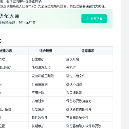
占用，看清空间集中在哪些目录。
又不想逐项翻系统入口的情况：先清深度垃圾和残留，再处理需要保留的大路径。
比
处理内容
适合场景
注意事项
清理
日常维护
建议开启
和回收站
所有清理起点
先执行
安装和解压频繁
跳过占用文件
份
升级后爆满
确认不回退
s
不用休眠
会关闭休眠
占用过大
保留必要恢复能力
载、备份
反复爆满
确认新位置能打开
件
软件装得多
不要删系统组件
位置
长期维护
浏览器和聊天软件都要改