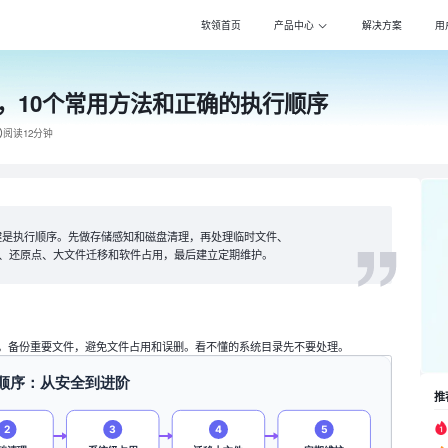
软领首页
产品中心
解决方案
用
，10个常用方法和正确的执行顺序
Windows优化大师
Win
专注清理优化，更智
专注压
阅读12分钟
驱动大师
PDF
百万级驱动库，全面
全能转
DLL系统修复
Pot 
专注解决电脑异常，
万能影
键是执行顺序。先做存储感知和磁盘清理，再处理临时文件、
休眠文件、还原点、大文件迁移和软件占用，最后建立定期维护。
打印机驱动修复大师
Cla
全面诊断，智能修复
自动化
电脑维修大师
DS一
专家团队，快速远程
自动化
，备份重要文件，避免文件占用和误删。看不懂的系统目录先不要处理。
推