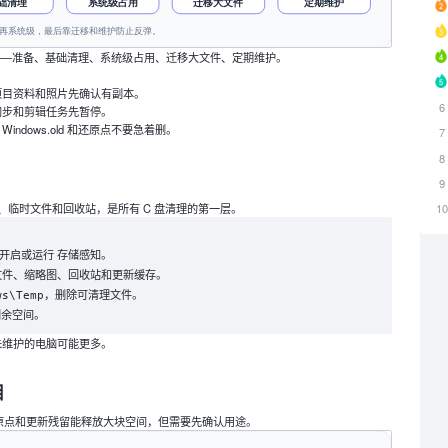
序——准备、基础清理、系统级占用、迁移大文件、定期维护。
项目资料和照片先确认有副本。
6
同步和剪辑任务先暂停。
indows.old 和还原点不要急着删。
7
8
9
、临时文件和回收站，是所有 C 盘清理的第一层。
1
开启或运行
。
存储感知
文件、缩略图、回收站和更新缓存。
，删除可清理文件。
ws\Temp
剩余空间。
期未维护的电脑可能更多。
目
系统还原点和更新残留能释放大块空间，但需要先确认用途。