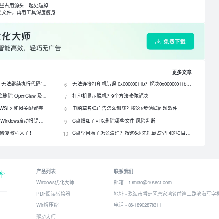
这些占用源头一起处理掉
类文件，再用工具深度瘦身
更多文章
电脑提示“由于找不到 qt5core.dll，无法继续执行代码”？4 招快速修复！
6
无法连接打印机错误 0x00000011b？解决0x00000011b错误的5种方法
OpenClaw 怎么卸载？3种方法彻底删除 OpenClaw 及残留数据
7
打印机显示脱机？9个方法教你解决
OpenClaw 怎么安装？Windows、WSL2 和网关配置完整教程
8
电脑莫名弹广告怎么卸载？按这5步清掉问题软件
DLL文件缺失怎么修复？一招解决Windows启动报错问题！
9
C盘爆红了可以删除哪些文件 风险判断
？最全修复教程来了！
10
C盘空间满了怎么清理？按这6步先把最占空间的项目处理掉
产品列表
联系我们
Windows优化大师
邮箱 - 10miao@10sect.com
PDF阅读转换器
地址 - 珠海市香洲区唐家湾镇前湾三路滨海写字楼
Win解压缩
电话 - 86-18902878311
驱动大师