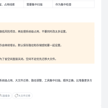
留、占用线索
需要集中扫描
作为集中检查
做低风险项目，再处理系统级占用，不要同时改太多设置。
存会继续增长。默认保存路径和存储感知要一起设置。
为了省空间直接关闭。空间不足优先迁移大文件。
、系统级占用、大文件迁移、路径调整、工具集中扫描。顺序正确，比堆叠更多方
C盘瘦身
大文件迁移