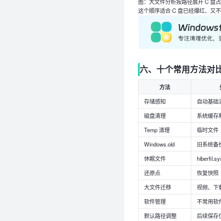
图：大文件分析按路径展开 C 盘
这个顺序适合 C 盘已经爆红、
六、十个常用方法对
方法
存储感知
自动基础
磁盘清理
系统缓存
Temp 清理
临时文件
Windows.old
旧系统备
休眠文件
hiberfil.sy
还原点
恢复快照
大文件迁移
视频、下
软件管理
不常用软
默认路径调整
后续保存