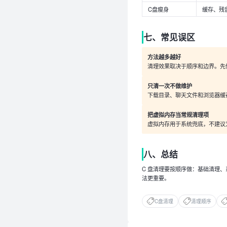
C盘瘦身
缓存、残
七、常见误区
方法越多越好
清理效果取决于顺序和边界。先
只清一次不做维护
下载目录、聊天文件和浏览器缓
把虚拟内存当常规清理项
虚拟内存用于系统兜底，不建议
八、总结
C 盘清理要按顺序做：基础清理
法更重要。
C盘清理
清理顺序