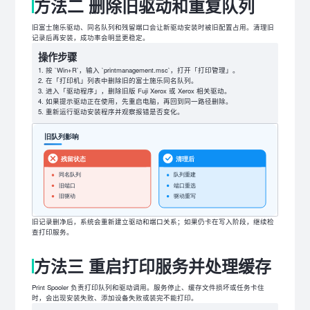
方法二 删除旧驱动和重复队列
旧富士施乐驱动、同名队列和残留端口会让新驱动安装时被旧配置占用。清理旧
记录后再安装，成功率会明显更稳定。
操作步骤
按 `Win+R`，输入 `printmanagement.msc`，打开「打印管理」。
在「打印机」列表中删除旧的富士施乐同名队列。
进入「驱动程序」，删除旧版 Fuji Xerox 或 Xerox 相关驱动。
如果提示驱动正在使用，先重启电脑，再回到同一路径删除。
重新运行驱动安装程序并观察报错是否变化。
旧记录删净后，系统会重新建立驱动和端口关系；如果仍卡在写入阶段，继续检
查打印服务。
方法三 重启打印服务并处理缓存
Print Spooler 负责打印队列和驱动调用。服务停止、缓存文件损坏或任务卡住
时，会出现安装失败、添加设备失败或装完不能打印。