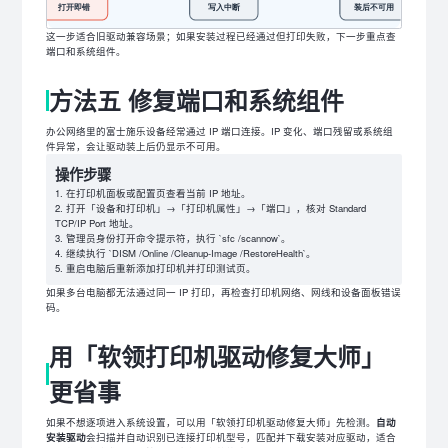
这一步适合旧驱动兼容场景；如果安装过程已经通过但打印失败，下一步重点查
端口和系统组件。
方法五 修复端口和系统组件
办公网络里的富士施乐设备经常通过 IP 端口连接。IP 变化、端口残留或系统组
件异常，会让驱动装上后仍显示不可用。
操作步骤
在打印机面板或配置页查看当前 IP 地址。
打开「设备和打印机」→「打印机属性」→「端口」，核对 Standard
TCP/IP Port 地址。
管理员身份打开命令提示符，执行 `sfc /scannow`。
继续执行 `DISM /Online /Cleanup-Image /RestoreHealth`。
重启电脑后重新添加打印机并打印测试页。
如果多台电脑都无法通过同一 IP 打印，再检查打印机网络、网线和设备面板错误
码。
用「软领打印机驱动修复大师」
更省事
如果不想逐项进入系统设置，可以用「软领打印机驱动修复大师」先检测。
自动
安装驱动
会扫描并自动识别已连接打印机型号，匹配并下载安装对应驱动，适合