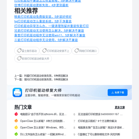
打印机驱动不兼容怎么修复教程，5步解决不兼容
佳博打印机驱动更新失败，4步更到最新
相关推荐
映美打印机驱动免费版安装，5步装好修好
hp打印机驱动怎么重装系统，5步干净重装
打印机驱动异常怎么办，一键清理残留并重装恢复打印
兄弟打印机驱动无法使用怎么解决，5步解决不兼容
惠普打印机驱动程序无法使用win11，5步解决不兼容
三星打印机驱动程序无法使用，5步解决不兼容
富士施乐驱动
打印机驱动安装不上
网络打印机端口
软领打印机驱动修复大师
上一篇：利盟打印机驱动安装失败，5种原因解决
下一篇：理光打印机驱动安装失败，5种原因解决
热门文章
更多文章
电脑提示“由于找不到 qt5core.dll，无法继续执行代码”？4 招快速修复！
无法连接打印机错误 0x00000011b？解决0x00000011b错误的5种方法
6
OpenClaw 怎么卸载？3种方法彻底删除 OpenClaw 及残留数据
打印机显示脱机？9个方法教你解决
7
OpenClaw 怎么安装？Windows、WSL2 和网关配置完整教程
电脑莫名弹广告怎么卸载？按这5步清掉问题软件
8
DLL文件缺失怎么修复？一招解决Windows启动报错问题！
C盘爆红了可以删除哪些文件 风险判断
9