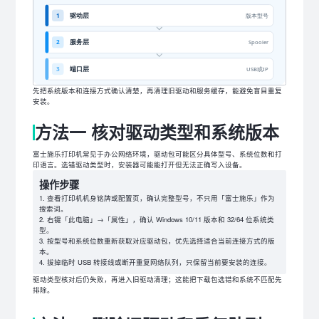
先把系统版本和连接方式确认清楚，再清理旧驱动和服务缓存，能避免盲目重复
安装。
方法一 核对驱动类型和系统版本
富士施乐打印机常见于办公网络环境，驱动包可能区分具体型号、系统位数和打
印语言。选错驱动类型时，安装器可能能打开但无法正确写入设备。
操作步骤
查看打印机机身铭牌或配置页，确认完整型号，不只用「富士施乐」作为
搜索词。
右键「此电脑」→「属性」，确认 Windows 10/11 版本和 32/64 位系统类
型。
按型号和系统位数重新获取对应驱动包，优先选择适合当前连接方式的版
本。
拔掉临时 USB 转接线或断开重复网络队列，只保留当前要安装的连接。
驱动类型核对后仍失败，再进入旧驱动清理；这能把下载包选错和系统不匹配先
排除。