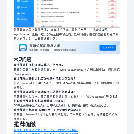
软领是知名国产软件品牌，20 年技术沉淀、服务千万用户；从软领官网
wyouhua.com 直接下载，安装无捆绑勾选项。复杂问题可通过界面客服按钮联系
真人客服，并由工程师远程协助。
常见问题
富士施乐打印机驱动安装不上怎么办？
先核对完整型号和系统位数，再用 `printmanagement.msc` 删除旧驱动，随后重启
Print Spooler。
富士施乐网络打印机装好驱动不能打印怎么办？
检查 Standard TCP/IP Port 的 IP 地址是否与打印机当前地址一致，网络地址变化
很常见。
富士施乐驱动提示驱动程序无法使用怎么处理？
优先排查驱动版本、签名策略和系统组件，必要时运行 `sfc /scannow` 与 DISM。
处理富士施乐打印机驱动需要 DDU 吗？
DDU主要用于显卡驱动，打印机驱动用「打印管理」删除旧驱动更贴合。
富士施乐旧机型在 Windows 11 上安装失败怎么办？
优先查 Windows 11 可用驱动和系统位数；如果只有旧版驱动，再按签名和权限
步骤处理。
推荐阅读
奔图打印机驱动怎么安装不了，5种原因逐个解决