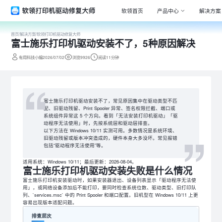
软领首页
产品中心
解决方案
首页
/
解决方案
/
软领打印机驱动修复大师
富士施乐打印机驱动安装不了，5种原因解决
Window
专注清理
有用科技小编2026/07/02
浏览9926
阅读11分钟
驱动大师
百万级驱
DLL系统
富士施乐打印机驱动安装不了，常见原因集中在驱动类型不匹
专注解决
配、旧驱动残留、Print Spooler 异常、签名权限拦截、端口或
系统组件异常这 5 个方向。看到「无法安装打印机驱动」「驱
打印机驱
动程序无法使用」时，先按系统层和驱动层排查。
以下方法在 Windows 10/11 实测可用。多数情况是系统环境、
全面诊断
旧驱动残留或版本冲突造成的，硬件本身大多没坏。常见报错
包括“驱动程序无法使用”等。
电脑维修
专家团队
适用系统：Windows 10/11；最后更新：2026-08-04。
富士施乐打印机驱动安装失败是什么情况
富士施乐打印机安装驱动时，如果安装器退出、设备列表显示「驱动程序无法使
用」，或网络设备添加后不能打印，要同时检查系统位数、驱动类型、旧打印队
列、`services.msc` 中的 Print Spooler 和端口配置。旧机型在 Windows 10/11 上更
容易出现版本适配问题。