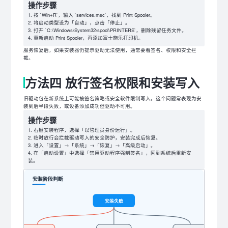
操作步骤
按 `Win+R`，输入 `services.msc`，找到 Print Spooler。
将启动类型设为「自动」，点击「停止」。
打开 `C:\Windows\System32\spool\PRINTERS`，删除残留任务文件。
重新启动 Print Spooler，再添加富士施乐打印机。
服务恢复后，如果安装器仍提示驱动无法使用，通常要看签名、权限和安全拦
截。
方法四 放行签名权限和安装写入
旧驱动包在新系统上可能被签名策略或安全软件限制写入。这个问题常表现为安
装到后半段失败，或设备添加成功但驱动不可用。
操作步骤
右键安装程序，选择「以管理员身份运行」。
临时放行会拦截驱动写入的安全防护，安装完成后恢复。
进入「设置」→「系统」→「恢复」→「高级启动」。
在「启动设置」中选择「禁用驱动程序强制签名」，回到系统后重新安
装。