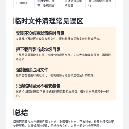
临时文件、缓
手动清理后继
确认清理项后再执
C 盘瘦身
存、系统残留
续检查
行
临时文件清理常见误区
安装还没结束就清临时目录
安装程序可能还在读取临时文件，提前删除会导致安装失败或回滚。
把下载目录当成垃圾目录
下载目录里可能有证件、资料包和项目文件。先按大小和类型筛选，再删除
或迁移。
强制删除占用文件
提示正在使用时跳过即可，强制删除可能影响正在运行的软件。
只清临时目录不看安装包
很多 C 盘空间来自下载目录里的安装包和压缩包，临时目录只是其中一部
分。
总结
应用安装临时文件按用户临时目录、系统临时目录、下载目录、补充扫描的顺序
处理更稳。先清低风险项目，再迁移大文件，C 盘空间变化会更明显。