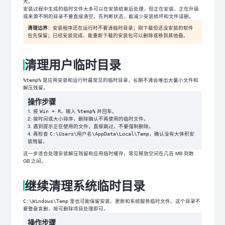
大。
安装过程中生成的临时文件大多可以在安装结束后处理，但正在安装、正在升级
或来源不明的目录不要直接清空。先判断状态，能减少安装损坏和文件误删。
清理边界
：安装程序还在运行时不要清临时目录；刚下载但还没安装的软件
包先保留；已经安装完成、能重新下载的安装包可以删除或移到其他盘。
清理用户临时目录
是应用安装和运行时最常见的临时目录，长期不清会堆出大量小文件和
%temp%
解压残留。
操作步骤
按
，输入
并回车。
Win + R
%temp%
按时间或大小排序，删除确认不再使用的临时文件。
遇到提示正在使用的文件，直接跳过，不要强制删除。
再检查
，确认没有大体积安
C:\Users\用户名\AppData\Local\Temp
装残留。
这一步适合处理安装解压残留和应用临时缓存，常见释放空间在几百 MB 到数
GB 之间。
继续清理系统临时目录
里也可能保留安装、更新和系统服务临时文件。这个目录不
C:\Windows\Temp
要整盘盲删，按可删除项目处理即可。
操作步骤