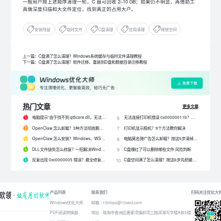
一般用户按上述顺序清理一轮，C 盘可回收 2–10 GB；如果仍不明显，再借助工
具做深度扫描和大文件定位，找到真正的占用大户。
安装残留
临时文件
C盘清理
应用清理
释放空间
上一篇：C盘满了怎么清理？Windows系统缓存与临时文件清理教程
下一篇：C盘满了怎么清理？软件迁移、重装到D盘和数据目录迁移教程
热门文章
更多文章
电脑提示“由于找不到 qt5core.dll，无法继续执行代码”？4 招快速修复！
无法连接打印机错误 0x00000011b？解决0x00000011b错误的5种方法
6
OpenClaw 怎么卸载？3种方法彻底删除 OpenClaw 及残留数据
打印机显示脱机？9个方法教你解决
7
OpenClaw 怎么安装？Windows、WSL2 和网关配置完整教程
电脑莫名弹广告怎么卸载？按这5步清掉问题软件
8
DLL文件缺失怎么修复？一招解决Windows启动报错问题！
C盘爆红了可以删除哪些文件 风险判断
9
反复出现 0xc0000005 错误？最全修复教程来了！
C盘空间满了怎么清理？按这6步先把最占空间的项目处理掉
10
产品列表
联系我们
扫码关注优化大
Windows优化大师
邮箱 - 10miao@10sect.com
PDF阅读转换器
地址 - 珠海市香洲区唐家湾镇前湾三路滨海写字楼A栋5楼