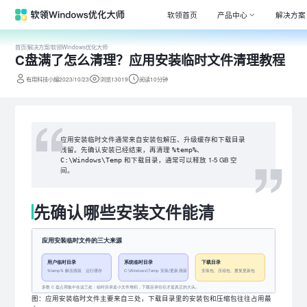
软领首页
产品中心
解决方案
首页
/
解决方案
/
软领Windows优化大师
C盘满了怎么清理？应用安装临时文件清理教程
Window
专注清理
有用科技小编2023/10/23
浏览13019
阅读10分钟
驱动大师
百万级驱
DLL系统
应用安装临时文件通常来自安装包解压、升级缓存和下载目录
专注解决
残留。先确认安装已经结束，再清理
、
%temp%
和下载目录，通常可以释放 1-5 GB 空
C:\Windows\Temp
打印机驱
间。
全面诊断
先确认哪些安装文件能清
电脑维修
专家团队
图：应用安装临时文件主要来自三处，下载目录里的安装包和压缩包往往占用最