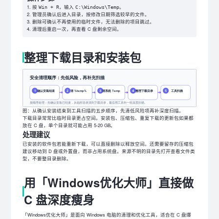
按
，输入
。
Win + R
C:\Windows\Temp
管理员确认后进入目录，按修改日期筛选较早的文件。
删除可确认不再使用的临时文件，无法删除的项目跳过。
清理后重启一次，再查看 C 盘剩余空间。
整理下载目录和安装包
图：从确认安装结束到工具扫描的五步顺序，先清低风险项再补深度扫描。
下载目录常常比临时目录更占空间。安装包、压缩包、重复下载的更新包如果都
放在 C 盘，单个目录就可能占用 5-20 GB。
处理建议
已安装的软件包若能重新下载，可以直接删除以释放空间。还需要留存的压缩包
建议移动到 D 盘或外置盘，而非占用系统盘。来源不明的目录先打开查看文件类
型，不要整目录删除。
用「Windows优化大师」直接做
C 盘深度瘦身
「Windows优化大师」是面向 Windows 电脑的清理和优化工具，适合在 C 盘爆