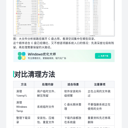
图：大文件分析按路径展开 C 盘占用，看清空间集中在哪些目录。
这个顺序适合 C 盘已经爆红、又不想逐项翻系统入口的情况：先清深度垃圾和残
留，再处理需要保留的大路径。
对比清理方法
方法
处理内容
适合场景
注意事项
清理
用户临时文件、
软件安装和升
正在占用的文件跳
%temp%
解压残留
级频繁
过
清理
C 盘长期未整
不要强删系统正在
Windows
系统临时文件
理
使用的文件
Temp
整理下载目
安装包、压缩
下载内容都放
重要资料先迁移再
录
包、重复文件
在系统盘
删除