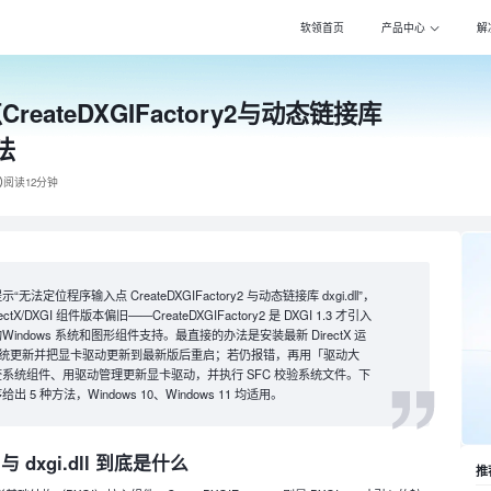
软领首页
产品中心
解
eateDXGIFactory2与动态链接库
Wi
专注
法
驱动
百万
阅读12分钟
DL
专注
打印
定位程序输入点 CreateDXGIFactory2 与动态链接库 dxgi.dll”，
全面
X/DXGI 组件版本偏旧——CreateDXGIFactory2 是 DXGI 1.3 才引入
ndows 系统和图形组件支持。最直接的办法是安装最新 DirectX 运
电脑
ws 系统更新并把显卡驱动更新到最新版后重启；若仍报错，再用「驱动大
专家
系统组件、用驱动管理更新显卡驱动，并执行 SFC 校验系统文件。下
5 种方法，Windows 10、Windows 11 均适用。
2 与 dxgi.dll 到底是什么
推