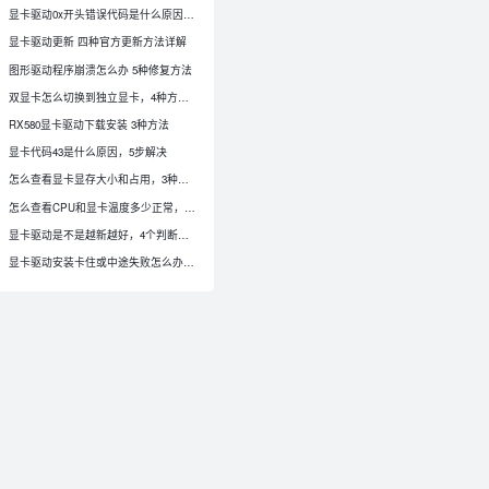
显卡驱动0x开头错误代码是什么原因，4步解决
显卡驱动更新 四种官方更新方法详解
图形驱动程序崩溃怎么办 5种修复方法
双显卡怎么切换到独立显卡，4种方法设置
RX580显卡驱动下载安装 3种方法
显卡代码43是什么原因，5步解决
怎么查看显卡显存大小和占用，3种方法确认
怎么查看CPU和显卡温度多少正常，4种方法
显卡驱动是不是越新越好，4个判断要点
0
显卡驱动安装卡住或中途失败怎么办，4步排查