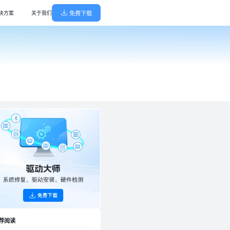
免费下载
决方案
关于我们
ndows优化大师
Win解压缩
清理优化，更智能高效，轻巧无广告
专注压缩/解压，65种格式支持
大师
PDF阅读转换器
级驱动库，全面诊断，守护电脑健康
全能转换神器，高效无损转换
L系统修复
Pot 播放器
解决电脑异常，轻巧无广告
万能影音播放器，杜比音效极致体验
机驱动修复大师
Claw龙虾部署大师
诊断，智能修复，一键搜索安装驱动
自动化本地部署，真有用龙虾机器人即刻上岗
维修大师
DS一键部署大师
团队，快速远程解决各类问题，高效省心
自动化本地部署DeepSeek,即刻拥有专属AI
荐阅读