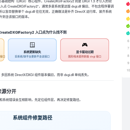
ectX 图形基础结构（DXGI）核心组件，CreateDXGIFactory2 则是 DXGI 1.3 才引入的较
reateDXGIFactory2”，通常多是系统里这版 dxgi.dll 偏旧、不包含程序要调
 接口。所以盲目替换单个 dxgi.dll 往往无效，正确做法是补齐 DirectX 运行库、装齐系统
升到含该接口的版本。
CreateDXGIFactory2 入口点为什么找不到
6
🪟
🎮
7
系统更新缺失
显卡驱动过期
8
较新接口
旧系统/缺平台更新不含该接口
图形栈未提供新版 dxgi 接口
9
1
到，多因系统 DirectX/DXGI 组件版本偏旧，而非 dxgi.dll 单纯丢失。
来源分开
序崩溃和系统错误会互相影响，先定位组件层，再决定修复路径。
系统组件修复路径