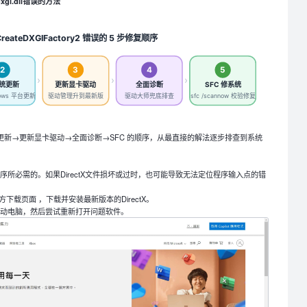
dxgi.dll错误的方法
CreateDXGIFactory2 错误的 5 步修复顺序
2
3
4
5
›
›
›
统更新
更新显卡驱动
全面诊断
SFC 修系统
ows 平台更新
驱动管理升到最新版
驱动大师兜底排查
sfc /scannow 校验修复
打系统更新→更新显卡驱动→全面诊断→SFC 的顺序，从最直接的解法逐步排查到系统
用程序所必需的。如果DirectX文件损坏或过时，也可能导致无法定位程序输入点的错
tX官方下载页面 ，下载并安装最新版本的DirectX。
启动电脑，然后尝试重新打开问题软件。