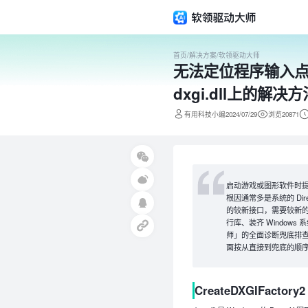
首页
/
解决方案
/
软领驱动大师
无法定位程序输入点Cr
dxgi.dll上的解决方
有用科技小编2024/07/29
浏览20871
启动游戏或图形软件时提示“无法
根因通常多是系统的 Direct
的较新接口，需要较新的Wi
行库、装齐 Windo
师」的全面诊断兜底排查
面按从直接到兜底的顺序给出 
CreateDXGIFactory