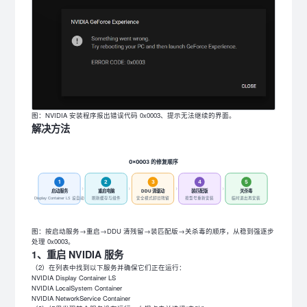
图：NVIDIA 安装程序报出错误代码 0x0003、提示无法继续的界面。
解决方法
0x0003 的修复顺序
1
2
3
4
5
›
›
›
›
启动服务
重启电脑
DDU 清驱动
装匹配版
关杀毒
Display Container LS 设自动
刷新缓存与组件
安全模式卸旧残留
按型号重新安装
临时退出再安装
图：按启动服务→重启→DDU 清残留→装匹配版→关杀毒的顺序，从稳到强逐步
处理 0x0003。
1、重启 NVIDIA 服务
（2）在列表中找到以下服务并确保它们正在运行：
NVIDIA Display Container LS
NVIDIA LocalSystem Container
NVIDIA NetworkService Container