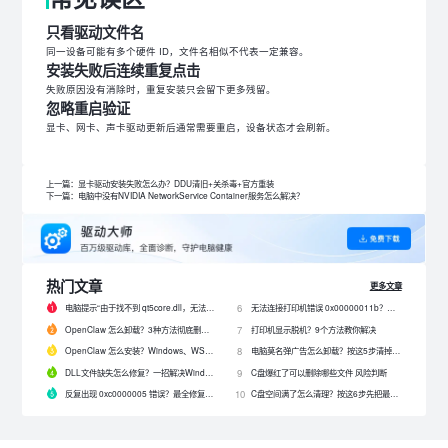
只看驱动文件名
同一设备可能有多个硬件 ID，文件名相似不代表一定兼容。
安装失败后连续重复点击
失败原因没有消除时，重复安装只会留下更多残留。
忽略重启验证
显卡、网卡、声卡驱动更新后通常需要重启，设备状态才会刷新。
上一篇：显卡驱动安装失败怎么办？DDU清旧+关杀毒+官方重装
下一篇：电脑中没有NVIDIA NetworkService Container服务怎么解决？
热门文章
更多文章
电脑提示“由于找不到 qt5core.dll，无法继续执行代码”？4 招快速修复！
无法连接打印机错误 0x00000011b？解决0x00000011b错误的5种方法
6
OpenClaw 怎么卸载？3种方法彻底删除 OpenClaw 及残留数据
打印机显示脱机？9个方法教你解决
7
OpenClaw 怎么安装？Windows、WSL2 和网关配置完整教程
电脑莫名弹广告怎么卸载？按这5步清掉问题软件
8
DLL文件缺失怎么修复？一招解决Windows启动报错问题！
C盘爆红了可以删除哪些文件 风险判断
9
反复出现 0xc0000005 错误？最全修复教程来了！
C盘空间满了怎么清理？按这6步先把最占空间的项目处理掉
10