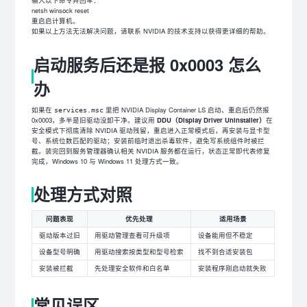
netsh winsock reset
重启启计算机。
如果以上方法无法解决问题，请联系 NVIDIA 的技术支持以获得更详细的帮助。
启动服务后还是报 0x0003 怎么
办
如果在
里把 NVIDIA Display Container LS 启动、重启后仍然报
services.msc
0x0003，多半是旧驱动没卸干净。建议用
DDU（Display Driver Uninstaller）
在
安全模式下彻底清除 NVIDIA 驱动残留，重启进入正常模式后，再安装与显卡型
号、系统位数匹配的驱动；安装前临时退出杀毒软件，避免写系统组件时被拦
截。装完回到服务管理器确认相关 NVIDIA 服务都在运行，状态正常即代表修复
完成，Windows 10 与 Windows 11 处理方式一致。
处理方式对照
问题表现
优先处理
适用场景
驱动版本过旧
用驱动管理查看可升级项
设备能用但不稳定
设备型号明确
用驱动搜索按类型和型号检索
找不到合适安装包
安装被拦截
先处理安全软件和白名单
安装程序刚启动就失败
常见误区