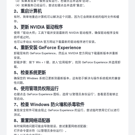
（3）如果发现某个服务没有运行，右键点击并选择“启动”。
（4）如果服务已经运行，尝试右键点击并选择“重启”。
2、重启计算机
有时，简单地重启计算机可以解决这个问题，因为它会刷新系统的临时文件和缓
存。
3、更新 NVIDIA 驱动程序
使用「驱动大师」工具下载并安装最新的 NVIDIA 驱动程序，确保驱动程序没有
损坏或过时。
也可以手动从 NVIDIA 官方网站下载最新的驱动程序进行安装。
4、重新安装 GeForce Experience
卸载现有的 GeForce Experience，然后从 NVIDIA 官方网站下载最新版本并重新
安装。
卸载步骤：按下 Win + I 键，进入“应用程序”，找到 GeForce Experience 并选择卸
载。
5、检查系统更新
确保您的 Windows 系统已更新到最新版本，这有助于解决与操作系统相关的兼容
性问题。
6、使用管理员权限运行
右键点击 GeForce Experience 图标，选择“以管理员身份运行”，查看是否能够正
常启动。
7、检查 Windows 防火墙和杀毒软件
某些安全软件可能会阻止 GeForce Experience 的运行，尝试临时禁用它们以进行
测试。
8、重置网络适配器
有时候网络问题可能会导致错误，尝试重置网络适配器：
打开命令提示符（以管理员身份运行）。
输入以下命令并回车：