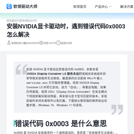
软领首页
产品中心
解决方案
首页
/
解决方案
/
软领驱动大师
安装NVIDIA显卡驱动时，遇到错误代码0x0003
Window
专注清理
怎么解决
驱动大师
有用科技小编2024/08/05
浏览14479
阅读8分钟
百万级驱
DLL系统
专注解决
安装 NVIDIA 显卡驱动出现错误代码 0x0003，多数多是
NVIDIA Display Container LS 服务未运行
或相关系统组件异
打印机驱
常导致安装程序无法继续。最直接的办法是按 Win+R 输入
全面诊断
打开服务管理器，找到 NVIDIA Display
services.msc
Container LS 并把它启动、设为「自动」，再重启电脑；如果
电脑维修
仍然报错，就用 DDU（Display Driver Uninstaller）在安全模式
专家团队
下彻底卸载旧驱动残留，再安装与显卡型号匹配的版本，安装
前临时关闭杀毒软件以免拦截。下面按从稳到强的顺序给出完
整步骤，Windows 10、Windows 11 均适用。
错误代码 0x0003 是什么意思
0x0003 是 NVIDIA 安装程序的一个通用错误码，意思是「安装程序无法继续」。