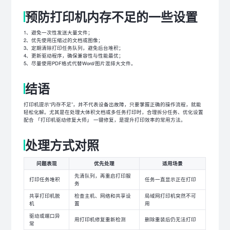
预防打印机内存不足的一些设置
1、避免一次性发送大量文件；
2、优先使用压缩过的文档或图像；
3、定期清除打印任务队列，避免后台堆积；
4、更新驱动程序，确保兼容性与性能最优；
5、尽量使用PDF格式代替Word/图片混排大文件。
结语
打印机提示“内存不足”，并不代表设备出故障，只要掌握正确的操作流程，就能
轻松化解。尤其是在处理大体积文档或多任务打印时，合理拆分任务、优化设置
配合 「打印机驱动修复大师」 一键修复，是提升打印效率的常用方法。
处理方式对照
问题表现
优先处理
适用场景
先清队列，再重启打印服
打印任务堆积
任务一直显示正在打印
务
共享打印机脱
检查主机、网络和共享设
局域网打印机突然不可
机
置
用
驱动或端口异
用打印机修复重新检测
删除重装后仍无法打印
常