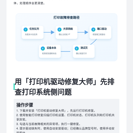
体，处理顺序会更清楚。
打印故障排查路径
任务队列
共享网络
端口驱动
1
2
3
先取消卡住任务
确认主机和 IP
修复端口和驱动
设备本体
测试页
4
5
检查纸张墨粉状态
确认恢复打印
用「打印机驱动修复大师」先排
查打印系统侧问题
操作步骤
下载并安装「打印机驱动修复大师」，先运行打印机修复。
使用智能打印修复扫描打印机设置、打印机状态、打印机队列和打印机共
享异常。
勾选与当前故障相关的异常项，执行一键修复。
提示驱动缺失时，使用自动安装驱动；已经确认品牌型号时，使用手动安
装驱动。