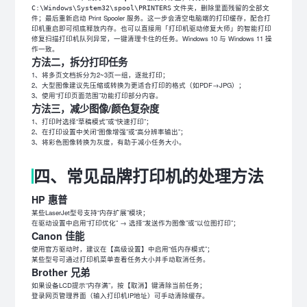
文件夹，删除里面残留的全部文
C:\Windows\System32\spool\PRINTERS
件；最后重新启动 Print Spooler 服务。这一步会清空电脑端的打印缓存，配合打
印机重启即可彻底释放内存。也可以直接用「打印机驱动修复大师」的智能打印
修复扫描打印机队列异常，一键清理卡住的任务。Windows 10 与 Windows 11 操
作一致。
方法二，拆分打印任务
1、将多页文档拆分为2~3页一组，逐批打印；
2、大型图像建议先压缩或转换为更适合打印的格式（如PDF→JPG）；
3、使用“打印页面范围”功能打印部分内容。
方法三，减少图像/颜色复杂度
1、打印时选择“草稿模式”或“快速打印”；
2、在打印设置中关闭“图像增强”或“高分辨率输出”；
3、将彩色图像转换为灰度，有助于减小任务大小。
四、常见品牌打印机的处理方法
HP 惠普
某些LaserJet型号支持“内存扩展”模块；
在驱动设置中启用“打印优化” → 选择“发送作为图像”或“以位图打印”；
Canon 佳能
使用官方驱动时，建议在【高级设置】中启用“低内存模式”；
某些型号可通过打印机菜单查看任务大小并手动取消任务。
Brother 兄弟
如果设备LCD提示“内存满”，按【取消】键清除当前任务；
登录网页管理界面（输入打印机IP地址）可手动清除缓存。