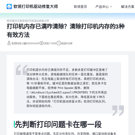
软领首页
产品中心
解决方案
首页
/
解决方案
/
软领打印机驱动修复大师
打印机内存已满咋清除？清除打印机内存的3种
Window
专注清理
有效方法
驱动大师
有用科技小编2025/04/02
浏览17095
阅读9分钟
百万级驱
DLL系统
专注解决
打印机提示内存已满或内存不足，多数多是打印缓冲区里堆了
高分辨率大任务，或电脑端排队的任务一直在重发。最直接的
打印机驱
清除办法：先在电脑上取消所有打印任务，再把打印机关机、
全面诊断
等 10 秒重新开机，缓冲区里的数据会随之清空；若任务卡在
电脑端删不掉，就停掉 Print Spooler 服务、删除
电脑维修
下的文件再启
C:\Windows\System32\spool\PRINTERS
专家团队
动服务。下面给出重启释放、拆分任务、降低复杂度 3 种方
法，并说明如何用「打印机驱动修复大师」检测打印机队列，
帮你彻底清除内存。
先判断打印问题卡在哪一段
打印故障通常不是单点问题，先区分任务队列、共享网络、端口驱动和设备本