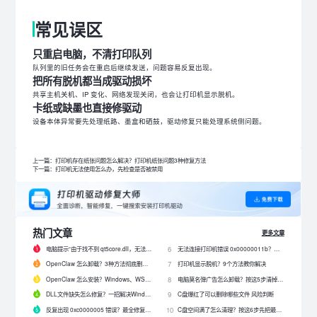
常见误区
只重启电脑，不清打印队列
队列里的旧任务会在重启后继续发送，问题容易反复出现。
把所有脱机都当成驱动损坏
共享主机关机、IP 变化、网络发现关闭，也会让打印机显示脱机。
卡纸或缺墨也直接修驱动
设备本体异常要先处理纸路、墨盒和硒鼓，驱动修复只能处理系统侧问题。
上一篇：打印机存在纸张问题怎么解决？打印机纸张问题3种修复方法
下一篇：打印机无法使用怎么办，先检查是否被禁用
热门文章
更多文章
电脑提示“由于找不到 qt5core.dll，无法继续执行代码”？4 招快速修复！
无法连接打印机错误 0x00000011b？解决0x00000011b错误的5种方法
6
OpenClaw 怎么卸载？3种方法彻底删除 OpenClaw 及残留数据
打印机显示脱机？9个方法教你解决
7
OpenClaw 怎么安装？Windows、WSL2 和网关配置完整教程
电脑莫名弹广告怎么卸载？按这5步清掉问题软件
8
DLL文件缺失怎么修复？一招解决Windows启动报错问题！
C盘爆红了可以删除哪些文件 风险判断
9
反复出现 0xc0000005 错误？最全修复教程来了！
C盘空间满了怎么清理？按这6步先把最占空间的项目处理掉
10