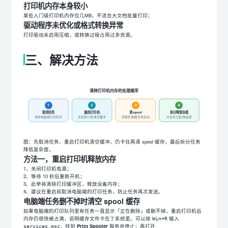
打印机内存本身较小
某些入门级打印机内存仅几MB，不适合大文档批量打印；
驱动程序未优化或格式转换异常
打印驱动未启用压缩，或转换过程占用过多资源。
三、解决方法
清除打印机内存的处理顺序
1
2
3
4
›
›
›
取消任务
重启打印机
清 spool
拆分降复杂度
清掉电脑端打印队列
关机等10秒清空缓冲
停服务删缓存再启动
大任务分批/降画质
图：先取消任务、重启打印机清空缓冲，仍卡住再清 spool 缓存，最后拆分任务
降低复杂度。
方法一，重启打印机释放内存
1、关闭打印机电源；
2、等待 10 秒后重新开机；
3、此举将清除打印缓冲区，释放设备内存；
4、建议在重启前取消电脑端的打印任务，防止任务再次发送。
电脑端任务删不掉时清空 spool 缓存
如果电脑端的打印队列里有任务一直显示「正在删除」或删不掉，重启打印机后
内存仍很快被占满，说明缓存文件卡在了系统里。可以按
输入
Win+R
，找到
Print Spooler
服务并停止；再打开
services.msc