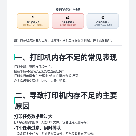
打印机内存为什么会满
📄
🖨️
⚙️
单个任务太大
任务堆积重发
机型内存偏小
高清图/大 PDF 占满缓冲
多份排队挤爆缓存区
入门机仅几 MB 难承载
图：内存已满多由大任务、任务堆积或机型内存偏小引起，并非设备损坏。
一、打印机内存不足的常见表现
打印中断，页面只打印一半；
报错“内存不足”或“无法处理当前任务”；
打印机显示屏卡在“处理中”或“正在接收数据”界面；
多个任务堆积在打印队列，设备不响应。
二、导致打印机内存不足的主要
原因
打印任务数据量过大
打印高分辨率图像、大型PDF文件，容易占用大量内存；
打印任务过多、同时排队
一次发送多个任务，尤其是多页文件，可能导致缓存区溢出；