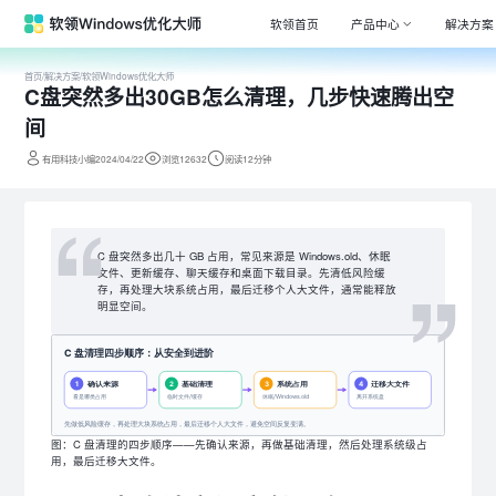
软领首页
产品中心
解决方案
首页
/
解决方案
/
软领Windows优化大师
C盘突然多出30GB怎么清理，几步快速腾出空
Window
专注清理
间
驱动大师
有用科技小编2024/04/22
浏览12632
阅读12分钟
百万级驱
DLL系统
专注解决
C 盘突然多出几十 GB 占用，常见来源是 Windows.old、休眠
文件、更新缓存、聊天缓存和桌面下载目录。先清低风险缓
打印机驱
存，再处理大块系统占用，最后迁移个人大文件，通常能释放
全面诊断
明显空间。
电脑维修
专家团队
图：C 盘清理的四步顺序——先确认来源，再做基础清理，然后处理系统级占
用，最后迁移大文件。