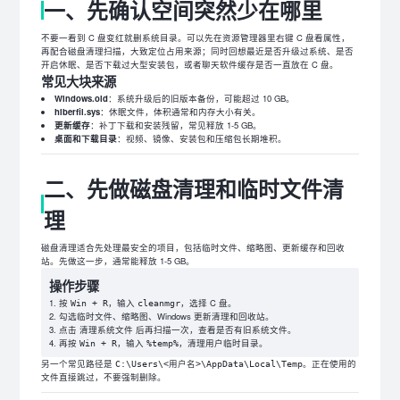
一、先确认空间突然少在哪里
不要一看到 C 盘变红就删系统目录。可以先在资源管理器里右键 C 盘看属性，
再配合磁盘清理扫描，大致定位占用来源；同时回想最近是否升级过系统、是否
开启休眠、是否下载过大型安装包，或者聊天软件缓存是否一直放在 C 盘。
常见大块来源
Windows.old
：系统升级后的旧版本备份，可能超过 10 GB。
hiberfil.sys
：休眠文件，体积通常和内存大小有关。
更新缓存
：补丁下载和安装残留，常见释放 1-5 GB。
桌面和下载目录
：视频、镜像、安装包和压缩包长期堆积。
二、先做磁盘清理和临时文件清
理
磁盘清理适合先处理最安全的项目，包括临时文件、缩略图、更新缓存和回收
站。先做这一步，通常能释放 1-5 GB。
操作步骤
按
，输入
，选择 C 盘。
Win + R
cleanmgr
勾选临时文件、缩略图、Windows 更新清理和回收站。
点击
后再扫描一次，查看是否有旧系统文件。
清理系统文件
再按
，输入
，清理用户临时目录。
Win + R
%temp%
另一个常见路径是
。正在使用的
C:\Users\<用户名>\AppData\Local\Temp
文件直接跳过，不要强制删除。