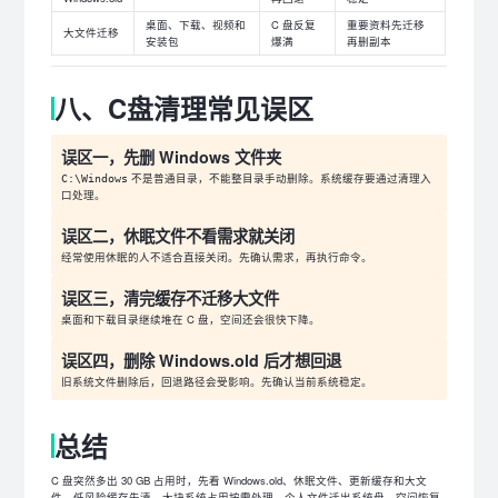
桌面、下载、视频和
C 盘反复
重要资料先迁移
大文件迁移
安装包
爆满
再删副本
八、C盘清理常见误区
误区一，先删 Windows 文件夹
不是普通目录，不能整目录手动删除。系统缓存要通过清理入
C:\Windows
口处理。
误区二，休眠文件不看需求就关闭
经常使用休眠的人不适合直接关闭。先确认需求，再执行命令。
误区三，清完缓存不迁移大文件
桌面和下载目录继续堆在 C 盘，空间还会很快下降。
误区四，删除 Windows.old 后才想回退
旧系统文件删除后，回退路径会受影响。先确认当前系统稳定。
总结
C 盘突然多出 30 GB 占用时，先看 Windows.old、休眠文件、更新缓存和大文
件。低风险缓存先清，大块系统占用按需处理，个人文件迁出系统盘，空间恢复