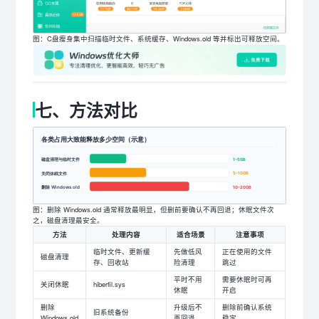
图：C盘瘦身集中扫描临时文件、系统缓存、Windows.old 等并标出可释放空间。
七、方法对比
图：删除 Windows.old 通常释放最明显，但删前要确认不再回退；休眠文件次
之，磁盘清理最安全。
方法
处理内容
适合场景
注意事项
临时文件、更新缓
先做低风
正在使用的文件
磁盘清理
存、回收站
险清理
跳过
平时不用
需要休眠时可再
关闭休眠
hiberfil.sys
休眠
开启
删除
升级后不
删除前确认系统
旧系统备份
Windows.old
再回退
稳定