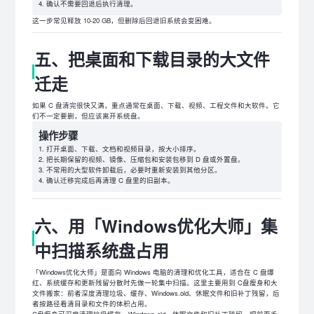
确认不需要回退后执行清理。
这一步常见释放 10-20 GB，但删除后回退旧系统会变困难。
五、把桌面和下载目录的大文件
迁走
如果 C 盘清完很快又满，重点通常在桌面、下载、视频、工程文件和大软件。它
们不一定要删，但应该离开系统盘。
操作步骤
打开桌面、下载、文档和视频目录，按大小排序。
把长期保留的视频、镜像、压缩包和安装包移到 D 盘或外置盘。
不常用的大型软件卸载后，必要时重新安装到其他分区。
确认迁移完成后再清理 C 盘里的旧副本。
六、用「Windows优化大师」集
中扫描系统盘占用
「Windows优化大师」是面向 Windows 电脑的清理和优化工具，适合在 C 盘爆
红、系统缓存和更新残留分散时先做一轮集中扫描。这里主要用到 C盘瘦身和大
文件搬家：前者深度清理垃圾、缓存、Windows.old、休眠文件和旧补丁残留，后
者按路径看清目录和文件的体积占用。
C盘瘦身可深度清理垃圾缓存、Windows.old、休眠文件和旧补丁残留，把前面手