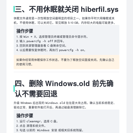
三、不用休眠就关闭 hiberfil.sys
休眠文件通常是一次性释放空间最明显的项目之一。如果你平时只用睡眠或关
机，不使用休眠，可以关闭它。常见释放 5-10 GB，内存较大的电脑可能更多。
操作步骤
按
，选择管理员终端或管理员命令提示符。
Win + X
输入
并回车。
powercfg -h off
回到资源管理器查看 C 盘剩余空间。
以后需要恢复休眠时，再执行
。
powercfg -h on
如果你经常用休眠保存工作状态，不要为了释放空间直接关闭。先确认自己
的使用习惯。
四、删除 Windows.old 前先确
认不需要回退
升级 Windows 后出现的
往往是大块占用。确认当前系统稳定、
Windows.old
驱动正常、重要软件能打开后，再通过磁盘清理删除它。
操作步骤
运行
，选择 C 盘。
cleanmgr
点击
。
清理系统文件
勾选
或相关旧系统残留。
以前的 Windows 安装