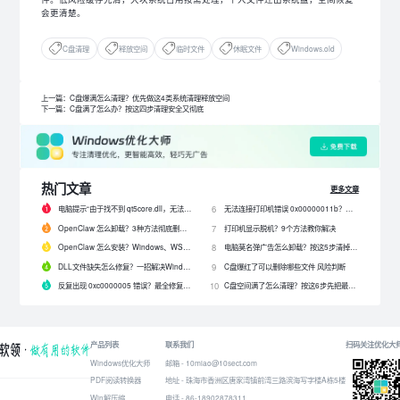
会更清楚。
C盘清理
释放空间
临时文件
休眠文件
Windows.old
上一篇：C盘爆满怎么清理？优先做这4类系统清理释放空间
下一篇：C盘满了怎么办？按这四步清理安全又彻底
热门文章
更多文章
电脑提示“由于找不到 qt5core.dll，无法继续执行代码”？4 招快速修复！
无法连接打印机错误 0x00000011b？解决0x00000011b错误的5种方法
6
OpenClaw 怎么卸载？3种方法彻底删除 OpenClaw 及残留数据
打印机显示脱机？9个方法教你解决
7
OpenClaw 怎么安装？Windows、WSL2 和网关配置完整教程
电脑莫名弹广告怎么卸载？按这5步清掉问题软件
8
DLL文件缺失怎么修复？一招解决Windows启动报错问题！
C盘爆红了可以删除哪些文件 风险判断
9
反复出现 0xc0000005 错误？最全修复教程来了！
C盘空间满了怎么清理？按这6步先把最占空间的项目处理掉
10
产品列表
联系我们
扫码关注优化大
Windows优化大师
邮箱 - 10miao@10sect.com
PDF阅读转换器
地址 - 珠海市香洲区唐家湾镇前湾三路滨海写字楼A栋5楼
Win解压缩
电话 - 86-18902878311