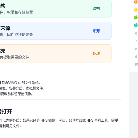
结构
结构
件、权限和存储位置
区来源
来源
6
像、固件或移动设备
7
8
优先
处理
9
再提取需要的文件
1
s、旧 DMG/IMG 内部文件系统。
备份镜像、安装介质、虚拟机文件。
制资料前保留原始镜像。
接打开
以先解外层；如果已经是 HFS 镜像，应该走只读挂载或 HFS 查看工具。需要
复制可见文件。