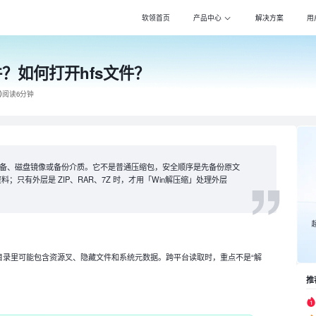
软领首页
产品中心
解决方案
用
？如何打开hfs文件？
Windows优化大师
Win
专注清理优化，更智
专注压
阅读6分钟
驱动大师
PDF
百万级驱动库，全面
全能转
DLL系统修复
Pot 
专注解决电脑异常，
万能影
ac 设备、磁盘镜像或备份介质。它不是普通压缩包，安全顺序是先备份原文
；只有外层是 ZIP、RAR、7Z 时，才用「Win解压缩」处理外层
打印机驱动修复大师
Cla
全面诊断，智能修复
自动化
电脑维修大师
DS一
专家团队，快速远程
自动化
件系统，目录里可能包含资源叉、隐藏文件和系统元数据。跨平台读取时，重点不是“解
推