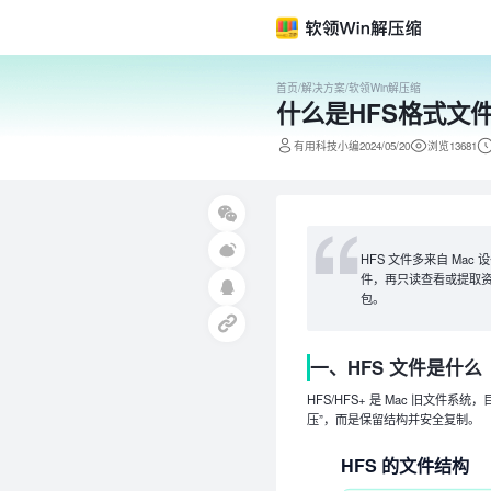
首页
/
解决方案
/
软领Win解压缩
什么是HFS格式文件
有用科技小编2024/05/20
浏览13681
HFS 文件多来自 M
件，再只读查看或提取资料
包。
一、HFS 文件是什么
HFS/HFS+ 是 Mac 旧文
压”，而是保留结构并安全复制。
HFS 的文件结构