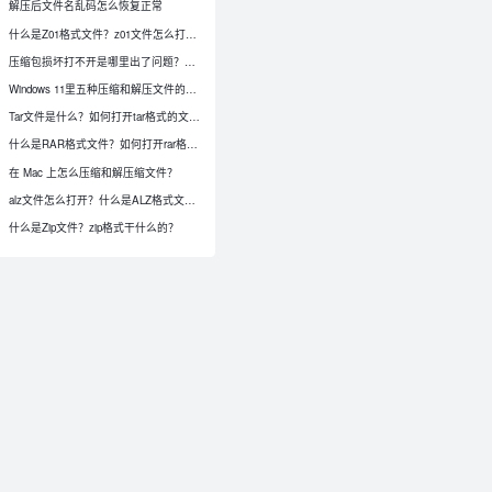
解压后文件名乱码怎么恢复正常
什么是Z01格式文件？z01文件怎么打开？
压缩包损坏打不开是哪里出了问题？怎么修复？
Windows 11里五种压缩和解压文件的方法
Tar文件是什么？如何打开tar格式的文件？
什么是RAR格式文件？如何打开rar格式文件
在 Mac 上怎么压缩和解压缩文件？
alz文件怎么打开？什么是ALZ格式文件？
0
什么是Zip文件？zip格式干什么的？