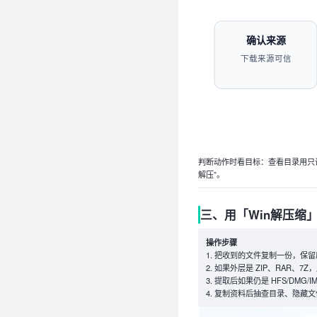
确认来源
下载来源可信
判断动作时看目标：查看目录用只读
解压”。
三、用「Win解压缩
操作步骤
把收到的文件复制一份，保留原
如果外层是 ZIP、RAR、7Z
提取后如果仍是 HFS/DMG/
复制资料后抽查目录、隐藏文