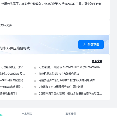
处理：外层包先解压，真实卷只读读取，修复和迁移交给 macOS 工具，避免跨平台直
开hfs文件
更多文章
电脑提示“由于找不到 qt5core.dll，无法继续执行代码”？4 招快速修复！
6
无法连接打印机错误 0x00000011b？解决0x00000011b错误的5种方法
OpenClaw 怎么卸载？3种方法彻底删除 OpenClaw 及残留数据
7
打印机显示脱机？9个方法教你解决
OpenClaw 怎么安装？Windows、WSL2 和网关配置完整教程
8
电脑莫名弹广告怎么卸载？按这5步清掉问题软件
DLL文件缺失怎么修复？一招解决Windows启动报错问题！
9
C盘爆红了可以删除哪些文件 风险判断
？最全修复教程来了！
10
C盘空间满了怎么清理？按这6步先把最占空间的项目处理掉
产品列表
联系我们