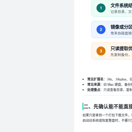
文件系统
1
记录目录、文
镜像或分
2
常来自磁盘镜
只读提取
3
先复制备份，
常见扩展名
：.hfs、.hfsplu
常见来源
：旧 Mac 硬盘、
处理重点
：只读查看目录，复
二、先确认能不能直
如果只是拿到一个打包下载文件，可
启动旧系统或恢复整盘时，不要只