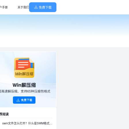
免费下载
户手册
关于我们
解压缩
能高效，轻巧无广告
缩/解压，65种格式支持
阅读转换器
诊断，守护电脑健康
换神器，高效无损转换
播放器
轻巧无广告
音播放器，杜比音效极致体验
w龙虾部署大师
，一键搜索安装驱动
本地部署，真有用龙虾机器人即刻上岗
键部署大师
解决各类问题，高效省心
本地部署DeepSeek,即刻拥有专属AI
荐阅读
swm文件怎么打开？什么是SWM格式文件？