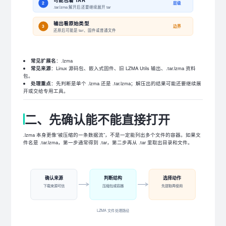
2
层级
.tar.lzma 解开后还要继续展开 tar
输出看原始类型
3
边界
还原后可能是 tar、固件或普通文件
常见扩展名
：.lzma
常见来源
：Linux 源码包、嵌入式固件、旧 LZMA Utils 输出、.tar.lzma 资料
包。
处理重点
：先判断是单个 .lzma 还是 .tar.lzma；解压出的结果可能还要继续展
开或交给专用工具。
二、先确认能不能直接打开
.lzma 本身更像“被压缩的一条数据流”，不是一定能列出多个文件的容器。如果文
件名是 .tar.lzma，第一步通常得到 .tar，第二步再从 .tar 里取出目录和文件。
确认来源
判断结构
选择动作
下载来源可信
压缩包或容器
先提取再使用
LZMA 文件处理路径