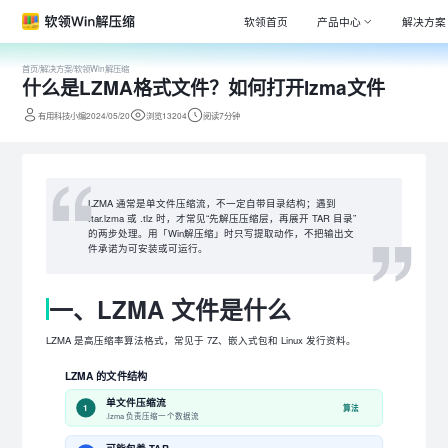
软领首页
产品中心
解决方案
首页
/
解决方案
/
软领Win解压缩
什么是LZMA格式文件？如何打开lzma文件
Window
专注清理
有用科技小编2024/05/20
浏览13204
阅读7分钟
驱动大师
百万级驱
DLL系统
LZMA 通常是单文件压缩流，不一定自带目录结构；遇到
专注解决
.tar.lzma 或 .tlz 时，才常见“先解压压缩层，再展开 TAR 目录”
的两步处理。用「Win解压缩」时只写提取动作，不把输出文
打印机驱
件承诺为可安装或可运行。
全面诊断
一、LZMA 文件是什么
电脑维修
专家团队
LZMA 是高压缩率算法格式，常见于 7Z、嵌入式包和 Linux 发行资料。
LZMA 的文件结构
单文件压缩流
1
算法
.lzma 负责压缩一个数据流
可能包着 TAR