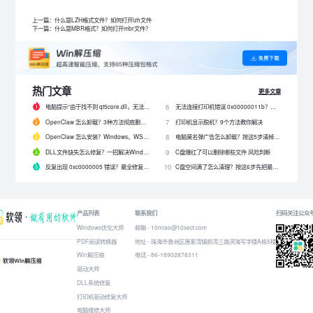
上一篇：什么是LZH格式文件？如何打开lzh文件
下一篇：什么是MBR格式？如何打开mbr文件？
热门文章
更多文章
电脑提示“由于找不到 qt5core.dll，无法继续执行代码”？4 招快速修复！
无法连接打印机错误 0x00000011b？解决0x00000011b错误的5种方法
6
OpenClaw 怎么卸载？3种方法彻底删除 OpenClaw 及残留数据
打印机显示脱机？9个方法教你解决
7
OpenClaw 怎么安装？Windows、WSL2 和网关配置完整教程
电脑莫名弹广告怎么卸载？按这5步清掉问题软件
8
DLL文件缺失怎么修复？一招解决Windows启动报错问题！
C盘爆红了可以删除哪些文件 风险判断
9
反复出现 0xc0000005 错误？最全修复教程来了！
C盘空间满了怎么清理？按这6步先把最占空间的项目处理掉
10
产品列表
联系我们
扫码关注公众
Windows优化大师
邮箱 - 10miao@10sect.com
PDF阅读转换器
地址 - 珠海市香洲区唐家湾镇前湾三路滨海写字楼A栋5楼
Win解压缩
电话 - 86-18902878311
驱动大师
DLL系统修复
打印机驱动修复大师
电脑维修大师