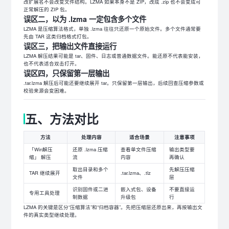
改扩展名不会改变文件结构。LZMA 如果本身不是 ZIP，改成 .zip 也不会变成可
正常解压的 ZIP 包。
误区二，以为 .lzma 一定包含多个文件
LZMA 是压缩算法格式，单独 .lzma 往往只还原一个原始文件。多个文件通常要
先由 TAR 这类归档格式打包。
误区三，把输出文件直接运行
LZMA 解压结果可能是 tar、固件、日志或普通数据文件。能还原不代表能安装，
也不代表适合双击打开。
误区四，只保留第一层输出
.tar.lzma 解压后可能还要继续展开 tar。只保留第一层输出，后续回查压缩参数或
校验来源会变困难。
五、方法对比
方法
处理内容
适合场景
注意事项
「Win解压
还原 .lzma 压缩
查看单文件压缩
输出类型要
缩」 解压
流
内容
再确认
取出目录和多个
先解压压缩
TAR 继续展开
.tar.lzma、.tlz
文件
层
识别固件或二进
嵌入式包、设备
不要直接运
专用工具处理
制数据
升级包
行
LZMA 的关键是区分“压缩算法”和“归档容器”。先把压缩层还原出来，再按输出文
件的真实类型继续处理。