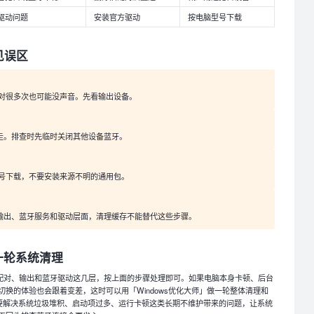
驱动问题
安装官方驱动
按电脑型号下载
常见误区
对很多次也可能没声音。先看输出设备。
动连走。排查时先临时关闭其他设备蓝牙。
号下载，不要安装来源不明的通用包。
配对、输出、蓝牙服务和驱动层面，清理缓存不能替代这些步骤。
一轮系统清理
是出在配对、输出和蓝牙驱动这几层，按上面的步骤处理即可。如果电脑本身卡顿、后台
换的体验也会跟着变差，这时可以用「Windows优化大师」做一轮整体清理和
脑，主要解决系统垃圾堆积、启动项过多、运行卡顿这类长期不维护带来的问题，让系统