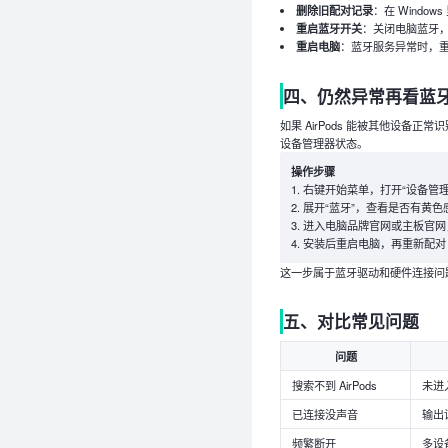
删除旧配对记录
：在 Windows
重启蓝牙开关
：关闭电脑蓝牙
重启电脑
：蓝牙服务异常时，
四、仍然异常再看蓝
如果 AirPods 能被其他设备正
设备管理器状态。
操作步骤
右键开始菜单，打开“设备管理
展开“蓝牙”，查看是否有黄色
进入电脑品牌官网或主板官网
安装后重启电脑，再重新配对 Ai
这一步属于蓝牙驱动和硬件连接问
五、对比常见问题
问题
搜索不到 AirPods
未进
已连接没声音
输出
频繁断开
多设