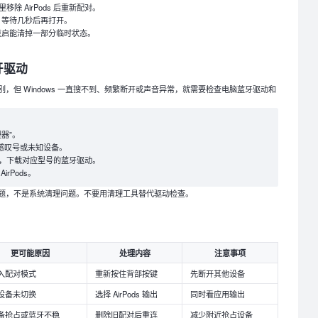
 里移除 AirPods 后重新配对。
，等待几秒后再打开。
重启能清掉一部分临时状态。
牙驱动
常识别，但 Windows 一直搜不到、频繁断开或声音异常，就需要检查电脑蓝牙驱动和
器”。
感叹号或未知设备。
，下载对应型号的蓝牙驱动。
rPods。
题，不是系统清理问题。不要用清理工具替代驱动检查。
更可能原因
处理内容
注意事项
入配对模式
重新按住背部按键
先断开其他设备
设备未切换
选择 AirPods 输出
同时看应用输出
备抢占或蓝牙不稳
删除旧配对后重连
减少附近抢占设备