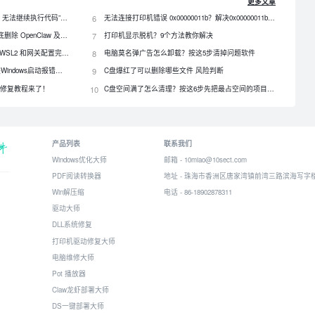
更多文章
电脑提示“由于找不到 qt5core.dll，无法继续执行代码”？4 招快速修复！
6
无法连接打印机错误 0x00000011b？解决0x00000011b错误的5种方法
OpenClaw 怎么卸载？3种方法彻底删除 OpenClaw 及残留数据
7
打印机显示脱机？9个方法教你解决
OpenClaw 怎么安装？Windows、WSL2 和网关配置完整教程
8
电脑莫名弹广告怎么卸载？按这5步清掉问题软件
DLL文件缺失怎么修复？一招解决Windows启动报错问题！
9
C盘爆红了可以删除哪些文件 风险判断
？最全修复教程来了！
10
C盘空间满了怎么清理？按这6步先把最占空间的项目处理掉
产品列表
联系我们
Windows优化大师
邮箱 - 10miao@10sect.com
PDF阅读转换器
地址 - 珠海市香洲区唐家湾镇前湾三路滨海写字楼
Win解压缩
电话 - 86-18902878311
驱动大师
DLL系统修复
打印机驱动修复大师
电脑维修大师
Pot 播放器
Claw龙虾部署大师
DS一键部署大师