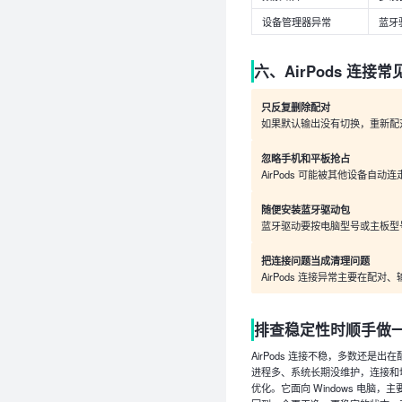
设备管理器异常
蓝牙
六、AirPods 连接
只反复删除配对
如果默认输出没有切换，重新配
忽略手机和平板抢占
AirPods 可能被其他设备自
随便安装蓝牙驱动包
蓝牙驱动要按电脑型号或主板型
把连接问题当成清理问题
AirPods 连接异常主要在
排查稳定性时顺手做
AirPods 连接不稳，多数还
进程多、系统长期没维护，连接和切
优化。它面向 Windows 电