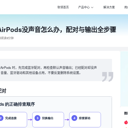
软领首页
产品中心
解决方案
用
接AirPods没声音怎么办，配对与输出全步骤
Windows优化大师
Win
专注清理优化，更智
专注压
阅读8分钟
驱动大师
PDF
百万级驱动库，全面
全能转
DLL系统修复
Pot 
专注解决电脑异常，
万能影
连接 AirPods 时，先完成蓝牙配对，再检查默认声音输出；已经配对却没声
、音量、蓝牙驱动和其他设备占用，不要反复删除系统设置。
打印机驱动修复大师
Cla
全面诊断，智能修复
自动化
配对
电脑维修大师
DS一
专家团队，快速远程
自动化
推