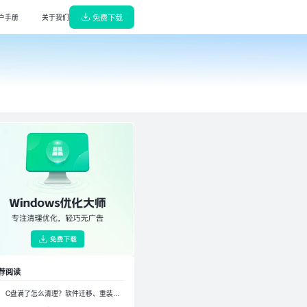
免费下载
户手册
关于我们
解压缩
能高效，轻巧无广告
缩/解压，65种格式支持
阅读转换器
诊断，守护电脑健康
换神器，高效无损转换
播放器
轻巧无广告
音播放器，杜比音效极致体验
w龙虾部署大师
，一键搜索安装驱动
本地部署，真有用龙虾机器人即刻上岗
键部署大师
解决各类问题，高效省心
本地部署DeepSeek,即刻拥有专属AI
荐阅读
C盘满了怎么清理？软件迁移、重装到D盘和数据目录迁移教程