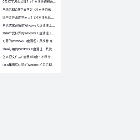
C盘红了怎么清理？8个方法快速释放C盘空间
电脑清理C盘空间不足 4种方法腾出空间
哪些文件占用空间大？5种方法从系统存储感知查到可视化分析
系统优化必备的Windows C盘清理工具服务商盘点
2026广受好评的Windows C盘清理工具排名
可靠的Windows C盘清理工具推荐 家庭用户专属选品指南
2026好用的Windows C盘清理工具使用体验实测
怎么把文件从C盘移到D盘？不移错、不丢关联的迁移办法
0
2026年值得信赖的Windows C盘清理工具高性价比推荐