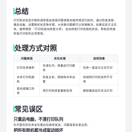
总结
打印机状态显示脱机通常是由连接问题或驱动程序错误引起的。通过检查连接、
重启设备、设置联机状态等步骤，大多数问题都可以快速解决。如果这些方法无
效，推荐使用 「打印机驱动修复大师」 自动修复打印机脱机状态，帮助您快速
恢复打印机的正常使用。
处理方式对照
问题表现
优先处理
适用场景
先清队列，再重启打印服
打印任务堆积
任务一直显示正在打印
务
共享打印机脱
检查主机、网络和共享设
局域网打印机突然不可
机
置
用
驱动或端口异
用打印机修复重新检测
删除重装后仍无法打印
常
常见误区
只重启电脑，不清打印队列
队列里的旧任务会在重启后继续发送，问题容易反复出现。
把所有脱机都当成驱动损坏