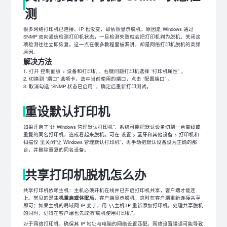
测
很多网络打印机已连接、IP 也没变，却依然显示脱机，原因是 Windows 通过
SNMP 双向通信检测打印机状态，一旦检测失败就会把打印机判为脱机。关闭这
项检测往往立即恢复。这一点在很多教程里被漏讲，却是网络打印机脱机的高频
原因。
解决方法
打开 控制面板 > 设备和打印机 ，右键问题打印机选择 “打印机属性” 。
切换到 “端口” 选项卡，选中当前使用的端口，点击 “配置端口” 。
取消勾选 “SNMP 状态已启用” ，确定后重新打印测试。
重设默认打印机
如果开启了“让 Windows 管理默认打印机”，系统可能把默认设备切到一台离线或
重复的同名打印机，造成看起来脱机。可在 设置 > 蓝牙和其他设备 > 打印机和
扫描仪 里关闭“让 Windows 管理默认打印机”，再手动把默认设备设为正确的那
台，并删除重复的同名设备。
共享打印机脱机怎么办
共享打印机依赖主机：主机必须开机在线并已开启打印机共享，客户端才能连
上。常见的是
主机重启或休眠后
，客户端显示脱机，这时在客户端重新连接共享
即可；如果主机的局域网 IP 变了，用
重新添加打印机。处理共享脱机
\\主机IP
的同时，记得在客户端也先取消“脱机使用打印机”。
对于网络打印机，确保其 IP 地址与电脑的网络设置匹配。网络设置错误可能导致