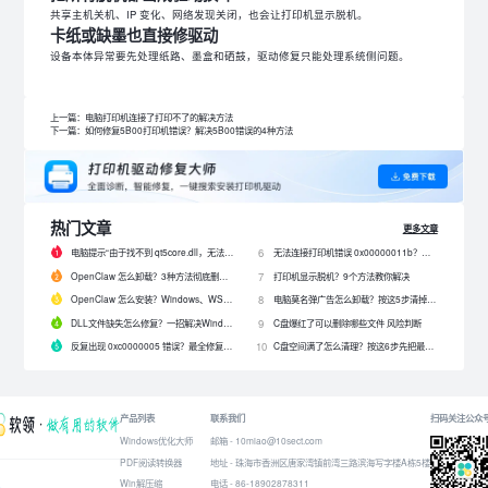
共享主机关机、IP 变化、网络发现关闭，也会让打印机显示脱机。
卡纸或缺墨也直接修驱动
设备本体异常要先处理纸路、墨盒和硒鼓，驱动修复只能处理系统侧问题。
上一篇：电脑打印机连接了打印不了的解决方法
下一篇：如何修复5B00打印机错误？解决5B00错误的4种方法
热门文章
更多文章
电脑提示“由于找不到 qt5core.dll，无法继续执行代码”？4 招快速修复！
无法连接打印机错误 0x00000011b？解决0x00000011b错误的5种方法
6
OpenClaw 怎么卸载？3种方法彻底删除 OpenClaw 及残留数据
打印机显示脱机？9个方法教你解决
7
OpenClaw 怎么安装？Windows、WSL2 和网关配置完整教程
电脑莫名弹广告怎么卸载？按这5步清掉问题软件
8
DLL文件缺失怎么修复？一招解决Windows启动报错问题！
C盘爆红了可以删除哪些文件 风险判断
9
反复出现 0xc0000005 错误？最全修复教程来了！
C盘空间满了怎么清理？按这6步先把最占空间的项目处理掉
10
产品列表
联系我们
扫码关注公众
Windows优化大师
邮箱 - 10miao@10sect.com
PDF阅读转换器
地址 - 珠海市香洲区唐家湾镇前湾三路滨海写字楼A栋5楼
Win解压缩
电话 - 86-18902878311