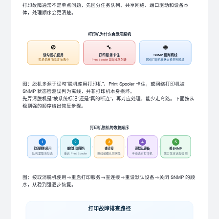
打印故障通常不是单点问题，先区分任务队列、共享网络、端口驱动和设备本
体，处理顺序会更清楚。
打印机为什么会显示脱机
🚫
🔧
🌐
误勾脱机使用
打印服务卡住
SNMP 误判离线
“脱机使用打印机”被选中
Print Spooler 异常或队列堵
网络打印机被状态检测判脱机
图：脱机多源于误勾“脱机使用打印机”、Print Spooler 卡住，或网络打印机被
SNMP 状态检测误判为离线，并非打印机本身损坏。
先弄清脱机是“被系统标记”还是“真的断连”，再对应处理，能少走弯路。下面按从
稳到强的顺序给出恢复步骤。
打印机脱机的恢复顺序
1
2
3
4
5
›
›
›
›
取消脱机使用
重启打印服务
查连接
设默认设备
关 SNMP
队列里取消勾选
重启 Print Spooler
换线或确认同网段
手动选对打印机
端口取消状态检测
图：按取消脱机使用→重启打印服务→查连接→重设默认设备→关闭 SNMP 的顺
序，从稳到强逐步恢复。
打印故障排查路径