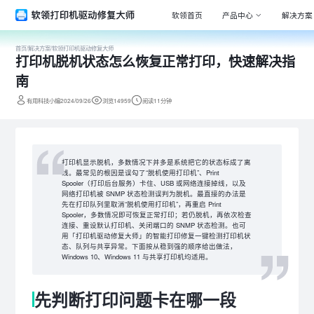
软领首页
产品中心
解决方案
首页
/
解决方案
/
软领打印机驱动修复大师
打印机脱机状态怎么恢复正常打印，快速解决指
Window
专注清理
南
驱动大师
有用科技小编2024/09/26
浏览14959
阅读11分钟
百万级驱
DLL系统
专注解决
打印机显示脱机，多数情况下并多是系统把它的状态标成了离
线。最常见的根因是误勾了“脱机使用打印机”、Print
打印机驱
Spooler（打印后台服务）卡住、USB 或网络连接掉线，以及
全面诊断
网络打印机被 SNMP 状态检测误判为脱机。最直接的办法是
先在打印队列里取消“脱机使用打印机”，再重启 Print
电脑维修
Spooler，多数情况即可恢复正常打印；若仍脱机，再依次检查
专家团队
连接、重设默认打印机、关闭端口的 SNMP 状态检测。也可
用「打印机驱动修复大师」的智能打印修复一键检测打印机状
态、队列与共享异常。下面按从稳到强的顺序给出做法，
Windows 10、Windows 11 与共享打印机均适用。
先判断打印问题卡在哪一段