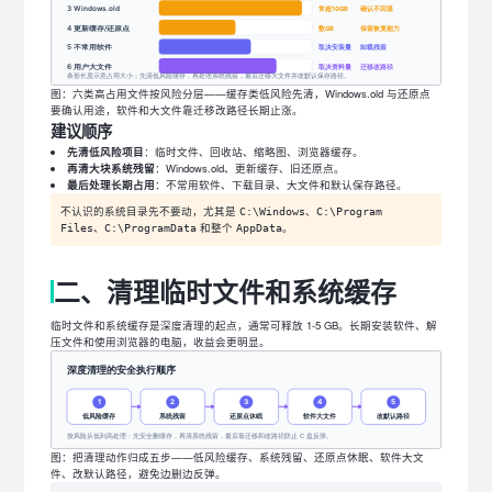
图：六类高占用文件按风险分层——缓存类低风险先清，Windows.old 与还原点
要确认用途，软件和大文件靠迁移改路径长期止涨。
建议顺序
先清低风险项目
：临时文件、回收站、缩略图、浏览器缓存。
再清大块系统残留
：Windows.old、更新缓存、旧还原点。
最后处理长期占用
：不常用软件、下载目录、大文件和默认保存路径。
不认识的系统目录先不要动，尤其是
、
C:\Windows
C:\Program
、
和整个
。
Files
C:\ProgramData
AppData
二、清理临时文件和系统缓存
临时文件和系统缓存是深度清理的起点，通常可释放 1-5 GB。长期安装软件、解
压文件和使用浏览器的电脑，收益会更明显。
图：把清理动作归成五步——低风险缓存、系统残留、还原点休眠、软件大文
件、改默认路径，避免边删边反弹。