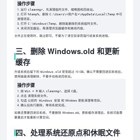
操作步骤
运行
，先清理临时文件、缩略图和回收站。
cleanmgr
打开
，删除
中可
%temp%
C:\Users\<用户名>\AppData\Local\Temp
清理项目。
打开
，删除能删除的系统临时文件。
C:\Windows\Temp
关闭浏览器后，再清理浏览器缓存和离线内容。
文件正在使用时，跳过即可。不要为了清空目录而强行结束系统进程。
三、删除 Windows.old 和更新
缓存
升级系统后留下的
常常超过 10 GB。确认不需要回退旧系统后，
Windows.old
使用磁盘清理删除，不要手动拖进回收站。
操作步骤
按
输入
，选择
。
Win + R
cleanmgr
C盘
点击
。
清理系统文件
勾选
和 Windows 更新清理等项目。
以前的 Windows 安装
确认后执行删除，等待系统完成。
如果还需要回退旧系统，不要删除 Windows.old。更新缓存清理后，系统可能需
要重启才能重新计算空间。
四、处理系统还原点和休眠文件