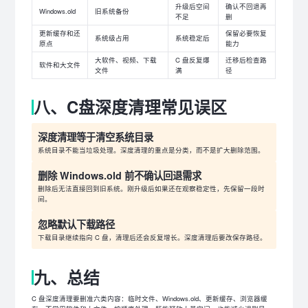
升级后空间
确认不回退再
Windows.old
旧系统备份
不足
删
更新缓存和还
保留必要恢复
系统级占用
系统稳定后
原点
能力
大软件、视频、下载
C 盘反复爆
迁移后检查路
软件和大文件
文件
满
径
八、C盘深度清理常见误区
深度清理等于清空系统目录
系统目录不能当垃圾处理。深度清理的重点是分类，而不是扩大删除范围。
删除 Windows.old 前不确认回退需求
删除后无法直接回到旧系统。刚升级后如果还在观察稳定性，先保留一段时
间。
忽略默认下载路径
下载目录继续指向 C 盘，清理后还会反复增长。深度清理后要改保存路径。
九、总结
C 盘深度清理要删准六类内容：临时文件、Windows.old、更新缓存、浏览器缓