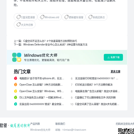
存、不常用软件和大文件。按顺序处理，既能释放大量空间，也能减少误删风
险。
C盘深度清理
Windows.old
更新缓存清理
系统还原点
大文件迁移
上一篇：C盘空间不足怎么办？3个快速清理方法和预防技巧
下一篇：Windows Defender安全中心怎么关闭？3种设置与恢复方法
热门文章
更多文章
电脑提示“由于找不到 qt5core.dll，无法继续执行代码”？4 招快速修复！
无法连接打印机错误 0x00000011b？解决0x00000011b错误的5种方法
6
OpenClaw 怎么卸载？3种方法彻底删除 OpenClaw 及残留数据
打印机显示脱机？9个方法教你解决
7
OpenClaw 怎么安装？Windows、WSL2 和网关配置完整教程
电脑莫名弹广告怎么卸载？按这5步清掉问题软件
8
DLL文件缺失怎么修复？一招解决Windows启动报错问题！
C盘爆红了可以删除哪些文件 风险判断
9
反复出现 0xc0000005 错误？最全修复教程来了！
C盘空间满了怎么清理？按这6步先把最占空间的项目处理掉
10
产品列表
联系我们
扫码关注优化大
Windows优化大师
邮箱 - 10miao@10sect.com