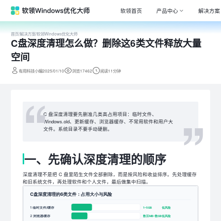
软领首页
产品中心
解决方案
首页
/
解决方案
/
软领Windows优化大师
C盘深度清理怎么做？删除这6类文件释放大量
Window
专注清理
空间
驱动大师
有用科技小编2025/01/10
浏览17462
阅读11分钟
百万级驱
DLL系统
专注解决
C 盘深度清理要先删准几类高占用项目：临时文件、
Windows.old、更新缓存、浏览器缓存、不常用软件和用户大
打印机驱
文件。系统目录不要手动硬删。
全面诊断
电脑维修
一、先确认深度清理的顺序
专家团队
深度清理不是把 C 盘里陌生文件全部删除，而是按风险和收益排序。先处理缓存
和旧系统文件，再处理软件和个人文件，最后做集中扫描。