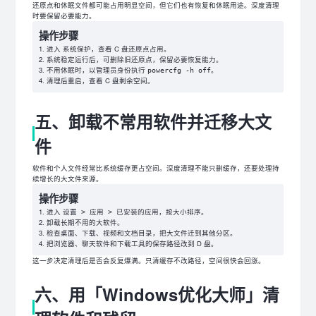
还原点和休眠文件都可能占用明显空间，但它们也有恢复和休眠用途。深度清理
时要保留必要能力。
操作步骤
进入
，查看 C 盘还原点占用。
系统保护
系统稳定运行后，可删除旧还原点，保留必要恢复能力。
不用休眠时，以管理员身份执行
。
powercfg -h off
清理后重启，查看 C 盘剩余空间。
五、卸载不常用软件并迁移大文
件
软件和个人文件经常比系统缓存更占空间。深度清理不能只删缓存，还要处理持
续增长的大文件来源。
操作步骤
进入
，按大小排序。
设置 > 应用 > 已安装的应用
卸载长期不用的大软件。
检查桌面、下载、视频和文档目录，把大文件迁到其他分区。
把浏览器、聊天软件和下载工具的保存路径改到 D 盘。
这一步决定清理后是否会反复爆满。只清缓存不改路径，空间很快会回涨。
六、用「Windows优化大师」清