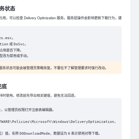
服务状态
以检查 Delivery Optimization 服务。服务层操作会影响更新下载行为，建
。
es.msc
或
。
tion
DoSvc
占用是否下降。
型改为禁用或手动。
服务状态可能会被管理员策略恢复。不要在不了解管理要求时强行改动。
兜底
持时使用。修改前先导出相关键值，避免无法回退。
，以管理员权限打开注册表编辑器。
t
，
TWARE\Policies\Microsoft\Windows\DeliveryOptimization
 位）值，名称
，数据设为
表示禁用对等下载。
DODownloadMode
0