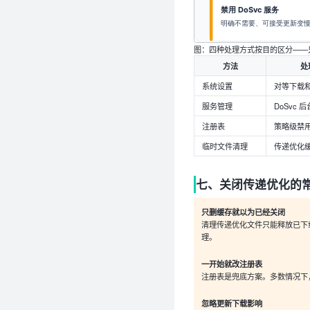
图：四种处理方式按目的区分——
方法
处
系统设置
对等下载
服务管理
DoSvc 
注册表
策略级禁
临时文件清理
传递优化
七、关闭传递优化的
只删缓存就以为已经关闭
清理传递优化文件只能释放已下
理。
一开始就改注册表
注册表是兜底方案。多数情况下
忽略更新下载影响