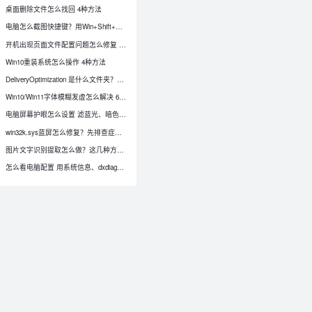
桌面删除文件怎么找回 4种方法
电脑怎么截图快捷键？用Win+Shift+S就对了
开机出现页面文件配置问题怎么修复 4种方法
Win10重装系统怎么操作 4种方法
DeliveryOptimization 是什么文件夹？Windows 更新缓存能删除吗
Win10/Win11字体模糊发虚怎么解决 6种修复方法
电脑屏幕护眼怎么设置 滤蓝光、暗色、护眼绿背景与色温调节
win32k.sys蓝屏怎么修复？先排查症状再处理系统文件
图片文字识别提取怎么做？这几种方式最常用
0
怎么看电脑配置 用系统信息、dxdiag等工具检查硬件规格