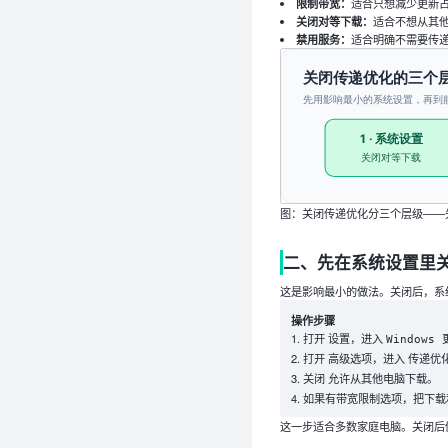
限制带宽：
适合只想减少更新
关闭对等下载：
适合不想从其
禁用服务：
适合明确不需要传
图：关闭传递优化分三个层级——先
二、先在系统设置里
这是影响最小的做法。关闭后，系
操作步骤
打开
，进入
设置
Windows 
打开
，进入
高级选项
传递优
关闭
。
允许从其他电脑下载
如果有带宽限制选项，把下载
这一步适合多数家庭电脑。关闭后仍会