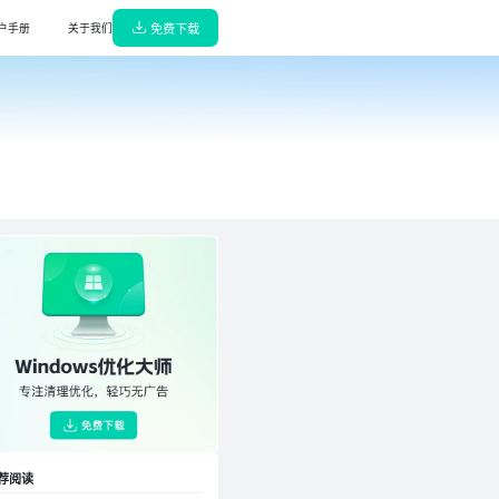
免费下载
户手册
关于我们
解压缩
能高效，轻巧无广告
缩/解压，65种格式支持
阅读转换器
诊断，守护电脑健康
换神器，高效无损转换
播放器
轻巧无广告
音播放器，杜比音效极致体验
w龙虾部署大师
，一键搜索安装驱动
本地部署，真有用龙虾机器人即刻上岗
键部署大师
解决各类问题，高效省心
本地部署DeepSeek,即刻拥有专属AI
荐阅读