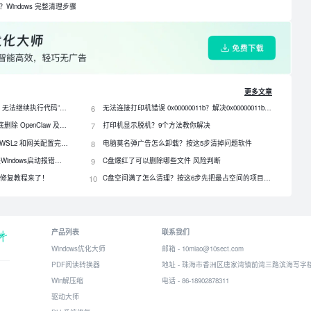
载？Windows 完整清理步骤
更多文章
电脑提示“由于找不到 qt5core.dll，无法继续执行代码”？4 招快速修复！
6
无法连接打印机错误 0x00000011b？解决0x00000011b错误的5种方法
OpenClaw 怎么卸载？3种方法彻底删除 OpenClaw 及残留数据
7
打印机显示脱机？9个方法教你解决
OpenClaw 怎么安装？Windows、WSL2 和网关配置完整教程
8
电脑莫名弹广告怎么卸载？按这5步清掉问题软件
DLL文件缺失怎么修复？一招解决Windows启动报错问题！
9
C盘爆红了可以删除哪些文件 风险判断
？最全修复教程来了！
10
C盘空间满了怎么清理？按这6步先把最占空间的项目处理掉
产品列表
联系我们
Windows优化大师
邮箱 - 10miao@10sect.com
PDF阅读转换器
地址 - 珠海市香洲区唐家湾镇前湾三路滨海写字楼
Win解压缩
电话 - 86-18902878311
驱动大师