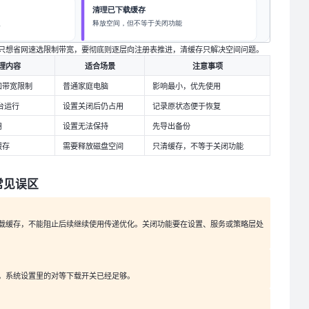
只想省网速选限制带宽，要彻底则逐层向注册表推进，清缓存只解决空间问题。
理内容
适合场景
注意事项
和带宽限制
普通家庭电脑
影响最小，优先使用
后台运行
设置关闭后仍占用
记录原状态便于恢复
用
设置无法保持
先导出备份
缓存
需要释放磁盘空间
只清缓存，不等于关闭功能
常见误区
载缓存，不能阻止后续继续使用传递优化。关闭功能要在设置、服务或策略层处
，系统设置里的对等下载开关已经足够。