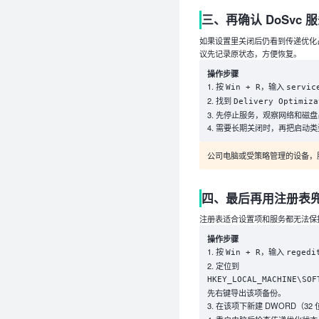
三、再确认 DoSvc 
如果设置里关闭后仍看到传递优化占用，可
议先记录原状态，方便恢复。
操作步骤
按
，输入
Win + R
servic
找到
Delivery Optimiza
先停止服务，观察网络和磁盘
需要长期关闭时，再把启动类
公司电脑或受策略管理的设备，
四、最后再用注册表
注册表适合设置项和服务都无法保
操作步骤
按
，输入
Win + R
regedi
定位到
HKEY_LOCAL_MACHINE\SOF
先右键导出该项备份。
在该项下新建 DWORD（32