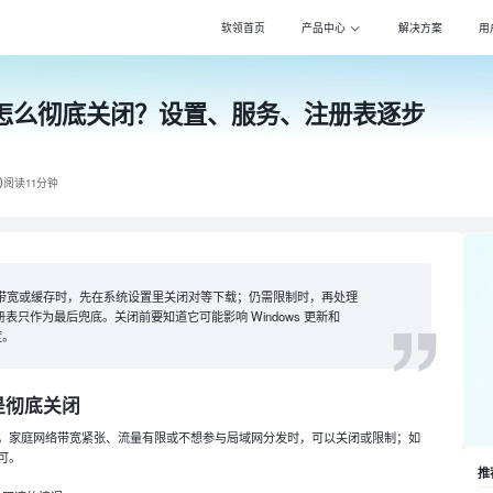
软领首页
产品中心
解决方案
用
优化怎么彻底关闭？设置、服务、注册表逐步
Windows优化大师
Win
专注清理优化，更智
专注压
驱动大师
PDF
百万级驱动库，全面
全能转
阅读11分钟
DLL系统修复
Pot 
专注解决电脑异常，
万能影
打印机驱动修复大师
Cla
化占用带宽或缓存时，先在系统设置里关闭对等下载；仍需限制时，再处理
全面诊断，智能修复
自动化
注册表只作为最后兜底。关闭前要知道它可能影响 Windows 更新和
速度。
电脑维修大师
DS一
专家团队，快速远程
自动化
是彻底关闭
。家庭网络带宽紧张、流量有限或不想参与局域网分发时，可以关闭或限制；如
可。
推