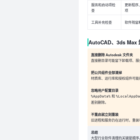
服务和启动项检
更新程序
查
项
工具补充检查
软件残留
AutoCAD、3ds M
直接删除 Autodesk 文件夹
直接删目录可能留下卸载项、服
把公共组件全部清掉
材质库、运行库和授权组件可能
忽略用户配置目录
和
%AppData%
%LocalAppDa
差别删除。
不重启就立刻重装
旧进程和服务仍在运行时，重装
总结
大型行业软件清理的关键是顺序