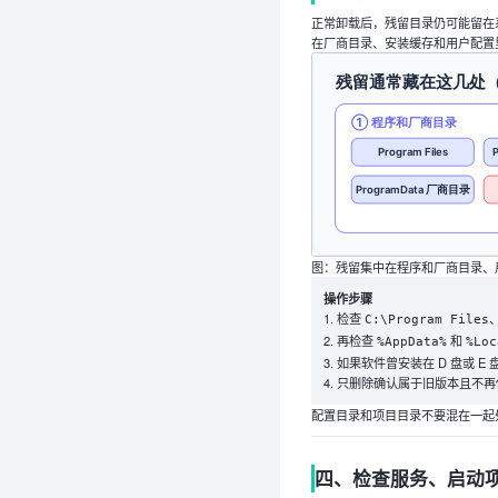
正常卸载后，残留目录仍可能留在系统盘
在厂商目录、安装缓存和用户配置
图：残留集中在程序和厂商目录、
操作步骤
检查
C:\Program Files
再检查
和
%AppData%
%Loc
如果软件曾安装在 D 盘或 
只删除确认属于旧版本且不再
配置目录和项目目录不要混在一起
四、检查服务、启动