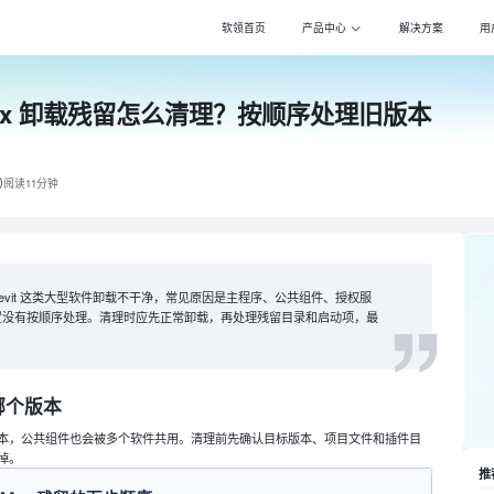
软领首页
产品中心
解决方案
用
 Max 卸载残留怎么清理？按顺序处理旧版本
Windows优化大师
Win
专注清理优化，更智
专注压
驱动大师
PDF
百万级驱动库，全面
全能转
阅读11分钟
DLL系统修复
Pot 
专注解决电脑异常，
万能影
打印机驱动修复大师
Cla
ax、Revit 这类大型软件卸载不干净，常见原因是主程序、公共组件、授权服
全面诊断，智能修复
自动化
置没有按顺序处理。清理时应先正常卸载，再处理残留目录和启动项，最
电脑维修大师
DS一
专家团队，快速远程
自动化
哪个版本
本，公共组件也会被多个软件共用。清理前先确认目标版本、项目文件和插件目
掉。
推