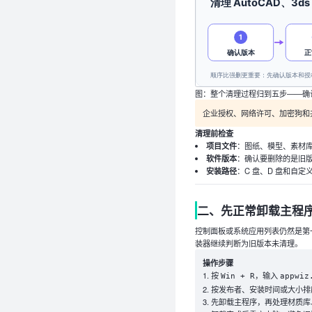
图：整个清理过程归到五步——确
企业授权、网络许可、加密狗和
清理前检查
项目文件
：图纸、模型、素材
软件版本
：确认要删除的是旧
安装路径
：C 盘、D 盘和自
二、先正常卸载主程
控制面板或系统应用列表仍然是第
装器继续判断为旧版本未清理。
操作步骤
按
，输入
Win + R
appwiz
按发布者、安装时间或大小排序，找到
先卸载主程序，再处理材质库