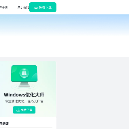
免费下载
户手册
关于我们
解压缩
能高效，轻巧无广告
缩/解压，65种格式支持
阅读转换器
诊断，守护电脑健康
换神器，高效无损转换
播放器
轻巧无广告
音播放器，杜比音效极致体验
w龙虾部署大师
，一键搜索安装驱动
本地部署，真有用龙虾机器人即刻上岗
键部署大师
解决各类问题，高效省心
本地部署DeepSeek,即刻拥有专属AI
荐阅读