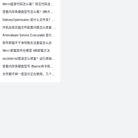
Win10蓝屏代码怎么看？常见代码含义和修复顺序详解
查看内存条硬盘型号怎么看？5种方法获取硬件信息
DeliveryOptimization 是什么文件夹？Windows 更新缓存能删除吗
开机出现页面文件配置问题怎么修复 4种方法
Antimalware Service Executable 是什么，CPU 占用高怎么处理
软件卸载不干净导致无法重装怎么办
Win11卸载软件在哪里 5种卸载方法
0xc0000142错误怎么修复？运行库缺失到系统文件损坏排查教程
查看内存条硬盘型号 用wmic命令和任务管理器等5种方法
0
文件删不掉一直显示正在使用，几个常用方法可清除顽固文件