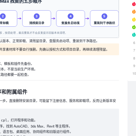
认版本、正常卸载、清残留目录、查服务启动项、重装到干净路径。
6
共享素材库不要自行强删。先确认授权方式和项目目录，再继续清理残留。
7
8
库、模板和插件先备份。
9
版本，不是当前生产环境。
1
定义路径都要一起检查。
序和附属组件
一步。直接删除安装目录，可能留下注册信息、服务和卸载项，反而让新版本安
，打开程序和功能。
.cpl
 AutoCAD、3ds Max、Revit 等主程序。
、语言包、桌面应用、协同组件和旧版运行组件。