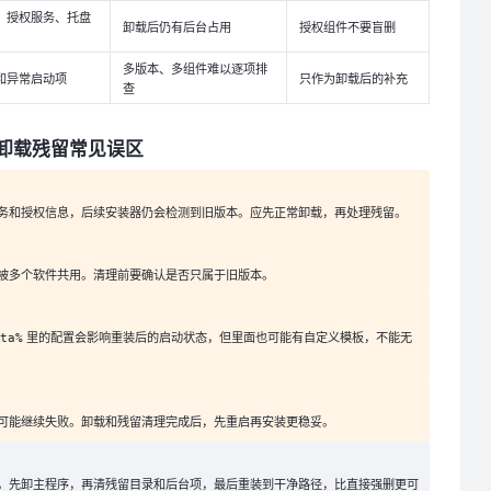
、授权服务、托盘
卸载后仍有后台占用
授权组件不要盲删
多版本、多组件难以逐项排
和异常启动项
只作为卸载后的补充
查
ax 卸载残留常见误区
务和授权信息，后续安装器仍会检测到旧版本。应先正常卸载，再处理残留。
被多个软件共用。清理前要确认是否只属于旧版本。
里的配置会影响重装后的启动状态，但里面也可能有自定义模板，不能无
ta%
可能继续失败。卸载和残留清理完成后，先重启再安装更稳妥。
。先卸主程序，再清残留目录和后台项，最后重装到干净路径，比直接强删更可