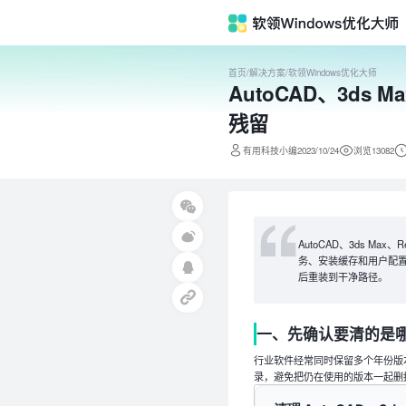
首页
/
解决方案
/
软领Windows优化大师
AutoCAD、3ds
残留
有用科技小编2023/10/24
浏览13082
AutoCAD、3ds M
务、安装缓存和用户配
后重装到干净路径。
一、先确认要清的是
行业软件经常同时保留多个年份版
录，避免把仍在使用的版本一起删