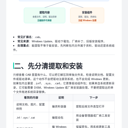
提取内容
安装组件
查看文件、说明、驱动清单
更新、驱动、系统包
压缩软件可承接
交给 Windows 处理
常见扩展名
：.cab。
常见来源
：Windows Update、驱动下载包、厂商补丁、旧版安装程序。
处理重点
：能提取不等于能安装，先判断包内文件属于资料、驱动还是系统组
件。
二、先分清提取和安装
只想查看 CAB 里面有什么，可以把它解压到单独文件夹，检查说明文档、配置文
件或驱动清单。这个动作不会把驱动注册到系统，也不会完成 Windows 更新。
如果包内主要是
、
、
，它更像驱动组件包；如果来自系统更新目
.inf
.sys
.cat
录，它可能需要 DISM、Windows Update 或厂商安装器处理。不要把提取出的单
个文件拖进系统目录替换。
看到的内容
说明
下一步
说明文档、图片、配置
偏资料容器
提取后按文件类型打开
样例
用设备管理器或厂商工具安
.inf / .sys / .cat
偏驱动包
装
偏 Windows
保留原包，用系统更新工具