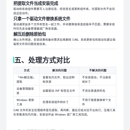
把提取文件当成安装完成
驱动和系统组件需要写入注册信息、校验签名或更新组件库。仅提取文件不会完
成这些动作。
只拿一个驱动文件替换系统文件
驱动通常由多个文件和签名一起工作，手动替换容易造成版本不匹配。需要安装
时优先走设备管理器或厂商安装器。
解压后删除原始包
确认文件用途、安装结果和备份需求后再删除 CAB。系统更新包和驱动包建议保
留原文件到问题排查结束。
五、处理方式对比
方式
解决的问题
不解决的问题
「Win解压缩」
查看包内文件、取出说明
不安装驱动，不注册系
提取
和资源
统补丁
设备管理器安
加载驱动 INF 和签名文件
不适合普通资料包
装
Windows 更新
不用于随意替换单个文
处理系统组件和补丁
工具
件
CAB 文件的安全处理顺序是先提取、再判断、最后交给对应平台执行。压缩工具
负责看清包内内容，安装动作由 Windows 或厂商工具完成。