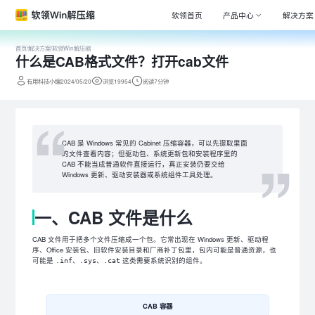
软领首页
产品中心
解决方案
首页
/
解决方案
/
软领Win解压缩
什么是CAB格式文件？打开cab文件
Window
专注清理
有用科技小编2024/05/20
浏览19954
阅读7分钟
驱动大师
百万级驱
DLL系统
CAB 是 Windows 常见的 Cabinet 压缩容器，可以先提取里面
专注解决
的文件查看内容；但驱动包、系统更新包和安装程序里的
CAB 不能当成普通软件直接运行，真正安装仍要交给
打印机驱
Windows 更新、驱动安装器或系统组件工具处理。
全面诊断
一、CAB 文件是什么
电脑维修
专家团队
CAB 文件用于把多个文件压缩成一个包。它常出现在 Windows 更新、驱动程
序、Office 安装包、旧软件安装目录和厂商补丁包里，包内可能是普通资源，也
可能是
、
、
这类需要系统识别的组件。
.inf
.sys
.cat
CAB 容器