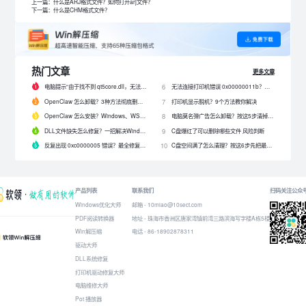
上一篇：什么是ARJ格式文件？如何打开arj文件？
下一篇：什么是CHM格式文件？
热门文章
更多文章
电脑提示“由于找不到 qt5core.dll，无法继续执行代码”？4 招快速修复！
无法连接打印机错误 0x00000011b？解决0x00000011b错误的5种方法
6
OpenClaw 怎么卸载？3种方法彻底删除 OpenClaw 及残留数据
打印机显示脱机？9个方法教你解决
7
OpenClaw 怎么安装？Windows、WSL2 和网关配置完整教程
电脑莫名弹广告怎么卸载？按这5步清掉问题软件
8
DLL文件缺失怎么修复？一招解决Windows启动报错问题！
C盘爆红了可以删除哪些文件 风险判断
9
反复出现 0xc0000005 错误？最全修复教程来了！
C盘空间满了怎么清理？按这6步先把最占空间的项目处理掉
10
产品列表
联系我们
扫码关注公众
Windows优化大师
邮箱 - 10miao@10sect.com
PDF阅读转换器
地址 - 珠海市香洲区唐家湾镇前湾三路滨海写字楼A栋5楼
Win解压缩
电话 - 86-18902878311
驱动大师
DLL系统修复
打印机驱动修复大师
电脑维修大师
Pot 播放器