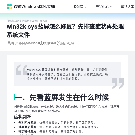
软领首页
产品中心
解决方案
首页
/
解决方案
/
软领Windows优化大师
win32k.sys蓝屏怎么修复？先排查症状再处理
Window
专注清理
系统文件
驱动大师
有用科技小编2024/05/31
浏览13207
阅读10分钟
百万级驱
DLL系统
专注解决
win32k.sys 蓝屏通常和显卡驱动、系统更新、第三方拦截软件
或系统文件损坏有关。先看蓝屏发生时机，再按安全模式、系
打印机驱
统文件检查、驱动回退和冲突排查处理。
全面诊断
电脑维修
一、先看蓝屏发生在什么时候
专家团队
同样是 win32k.sys，开机蓝屏、进入桌面后蓝屏、打开特定软件后蓝屏，对应方
向不同。先分场景能减少无效操作。
症状判断
开机阶段蓝屏
：优先怀疑最近更新的驱动、补丁或启动项。
进桌面后蓝屏
：重点看显卡驱动、系统文件和安全软件冲突。
特定操作触发
：先看对应外设、软件或游戏组件。