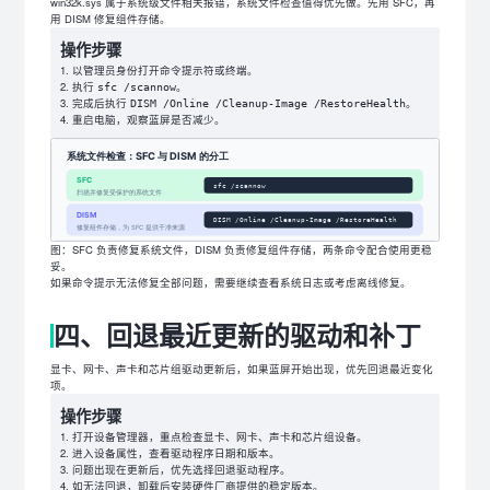
win32k.sys 属于系统级文件相关报错，系统文件检查值得优先做。先用 SFC，再
用 DISM 修复组件存储。
操作步骤
以管理员身份打开命令提示符或终端。
执行
。
sfc /scannow
完成后执行
。
DISM /Online /Cleanup-Image /RestoreHealth
重启电脑，观察蓝屏是否减少。
图：SFC 负责修复系统文件，DISM 负责修复组件存储，两条命令配合使用更稳
妥。
如果命令提示无法修复全部问题，需要继续查看系统日志或考虑离线修复。
四、回退最近更新的驱动和补丁
显卡、网卡、声卡和芯片组驱动更新后，如果蓝屏开始出现，优先回退最近变化
项。
操作步骤
打开设备管理器，重点检查显卡、网卡、声卡和芯片组设备。
进入设备属性，查看驱动程序日期和版本。
问题出现在更新后，优先选择回退驱动程序。
如无法回退，卸载后安装硬件厂商提供的稳定版本。