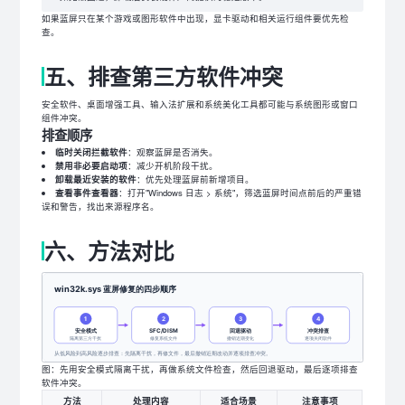
如果蓝屏只在某个游戏或图形软件中出现，显卡驱动和相关运行组件要优先检
查。
五、排查第三方软件冲突
安全软件、桌面增强工具、输入法扩展和系统美化工具都可能与系统图形或窗口
组件冲突。
排查顺序
临时关闭拦截软件
：观察蓝屏是否消失。
禁用非必要启动项
：减少开机阶段干扰。
卸载最近安装的软件
：优先处理蓝屏前新增项目。
查看事件查看器
：打开"Windows 日志 > 系统"，筛选蓝屏时间点前后的严重错
误和警告，找出来源程序名。
六、方法对比
图：先用安全模式隔离干扰，再做系统文件检查，然后回退驱动，最后逐项排查
软件冲突。
方法
处理内容
适合场景
注意事项