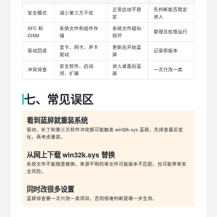
正常启动不稳
先判断能否稳定
安全模式
减少第三方干扰
定
进入
SFC 和
系统文件和组件存
系统文件疑似
管理员权限运行
DISM
储
损坏
显卡、网卡、声卡
更新后开始蓝
驱动回退
记录原版本
驱动
屏
安全软件、启动
进入桌面后蓝
冲突排查
一次只改一类
项、扩展
屏
七、常见误区
看到蓝屏就重装系统
驱动、补丁和第三方软件冲突都可能触发 win32k.sys 蓝屏。先排查最近变
化，再考虑重装。
从网上下载 win32k.sys 替换
系统文件不能随意替换。来源不明的单文件可能版本不匹配，也可能带来安
全风险。
同时改很多设置
蓝屏排查要一次只改一类项目，否则很难判断是哪一步生效。