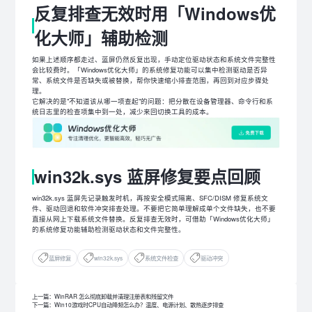
反复排查无效时用「Windows优
化大师」辅助检测
如果上述顺序都走过、蓝屏仍然反复出现，手动定位驱动状态和系统文件完整性
会比较费时。「Windows优化大师」的系统修复功能可以集中检测驱动是否异
常、系统文件是否缺失或被替换，帮你快速缩小排查范围，再回到对应步骤处
理。
它解决的是"不知道该从哪一项查起"的问题：把分散在设备管理器、命令行和系
统日志里的检查项集中到一处，减少来回切换工具的成本。
win32k.sys 蓝屏修复要点回顾
win32k.sys 蓝屏先记录触发时机，再按安全模式隔离、SFC/DISM 修复系统文
件、驱动回退和软件冲突排查处理。不要把它简单理解成单个文件缺失，也不要
直接从网上下载系统文件替换。反复排查无效时，可借助「Windows优化大师」
的系统修复功能辅助检测驱动状态和文件完整性。
蓝屏修复
win32k.sys
系统文件检查
驱动冲突
上一篇：WinRAR 怎么彻底卸载并清理注册表和残留文件
下一篇：Win10游戏时CPU自动降频怎么办？温度、电源计划、散热逐步排查