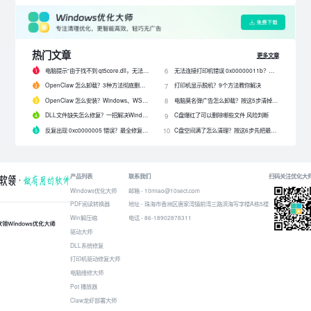
热门文章
更多文章
电脑提示“由于找不到 qt5core.dll，无法继续执行代码”？4 招快速修复！
无法连接打印机错误 0x00000011b？解决0x00000011b错误的5种方法
6
OpenClaw 怎么卸载？3种方法彻底删除 OpenClaw 及残留数据
打印机显示脱机？9个方法教你解决
7
OpenClaw 怎么安装？Windows、WSL2 和网关配置完整教程
电脑莫名弹广告怎么卸载？按这5步清掉问题软件
8
DLL文件缺失怎么修复？一招解决Windows启动报错问题！
C盘爆红了可以删除哪些文件 风险判断
9
反复出现 0xc0000005 错误？最全修复教程来了！
C盘空间满了怎么清理？按这6步先把最占空间的项目处理掉
10
产品列表
联系我们
扫码关注优化大
Windows优化大师
邮箱 - 10miao@10sect.com
PDF阅读转换器
地址 - 珠海市香洲区唐家湾镇前湾三路滨海写字楼A栋5楼
Win解压缩
电话 - 86-18902878311
驱动大师
DLL系统修复
打印机驱动修复大师
电脑维修大师
Pot 播放器
Claw龙虾部署大师