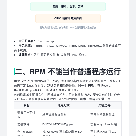
依赖、脚本、版本、架构
CPIO 载荷中的文件树
提取只能看到内容，安装需要 Linux 包管理器写入系统状态
常见扩展名
：.rpm、.src.rpm。
常见来源
：Fedora、RHEL、CentOS、Rocky Linux、openSUSE 软件仓库或厂
商下载页。
处理重点
：区分“打开看文件”和“安装到 Linux 系统”。
二、RPM 不能当作普通程序运行
RPM 文件不是 Windows 的
，也不是双击后就能完成安装的通用压缩包。它
.exe
面向特定 Linux 发行版、CPU 架构和依赖环境；同一个 RPM，在 Fedora、
CentOS 和 openSUSE 上的处理方式也可能不同。
只想取出某个配置文件、图标或文档时，可以先提取内容；要安装软件时，应在
对应 Linux 系统中使用包管理器，让它处理依赖、脚本、签名和卸载记录。
目标
可用方式
关键边界
查看包里有什
解压或提取文件树
不写入系统软件库
么
安装软件
DNF/YUM/RPM/Zypper
需要目标 Linux 环境
在 Windows
找 Windows 版本或使用 WSL/
不能把 RPM 当 exe