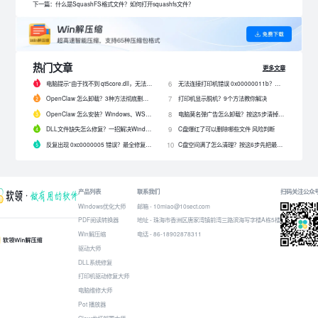
下一篇：什么是SquashFS格式文件？如何打开squashfs文件？
热门文章
更多文章
电脑提示“由于找不到 qt5core.dll，无法继续执行代码”？4 招快速修复！
无法连接打印机错误 0x00000011b？解决0x00000011b错误的5种方法
6
OpenClaw 怎么卸载？3种方法彻底删除 OpenClaw 及残留数据
打印机显示脱机？9个方法教你解决
7
OpenClaw 怎么安装？Windows、WSL2 和网关配置完整教程
电脑莫名弹广告怎么卸载？按这5步清掉问题软件
8
DLL文件缺失怎么修复？一招解决Windows启动报错问题！
C盘爆红了可以删除哪些文件 风险判断
9
反复出现 0xc0000005 错误？最全修复教程来了！
C盘空间满了怎么清理？按这6步先把最占空间的项目处理掉
10
产品列表
联系我们
扫码关注公众
Windows优化大师
邮箱 - 10miao@10sect.com
PDF阅读转换器
地址 - 珠海市香洲区唐家湾镇前湾三路滨海写字楼A栋5楼
Win解压缩
电话 - 86-18902878311
驱动大师
DLL系统修复
打印机驱动修复大师
电脑维修大师
Pot 播放器
Claw龙虾部署大师