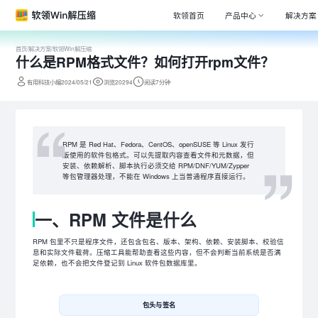
软领首页
产品中心
解决方案
首页
/
解决方案
/
软领Win解压缩
什么是RPM格式文件？如何打开rpm文件？
Window
专注清理
有用科技小编2024/05/21
浏览20294
阅读7分钟
驱动大师
百万级驱
DLL系统
RPM 是 Red Hat、Fedora、CentOS、openSUSE 等 Linux 发行
专注解决
版使用的软件包格式。可以先提取内容查看文件和元数据，但
安装、依赖解析、脚本执行必须交给 RPM/DNF/YUM/Zypper
打印机驱
等包管理器处理，不能在 Windows 上当普通程序直接运行。
全面诊断
一、RPM 文件是什么
电脑维修
专家团队
RPM 包里不只是程序文件，还包含包名、版本、架构、依赖、安装脚本、校验信
息和实际文件载荷。压缩工具能帮助查看这些内容，但不会判断当前系统是否满
足依赖，也不会把文件登记到 Linux 软件包数据库里。
包头与签名