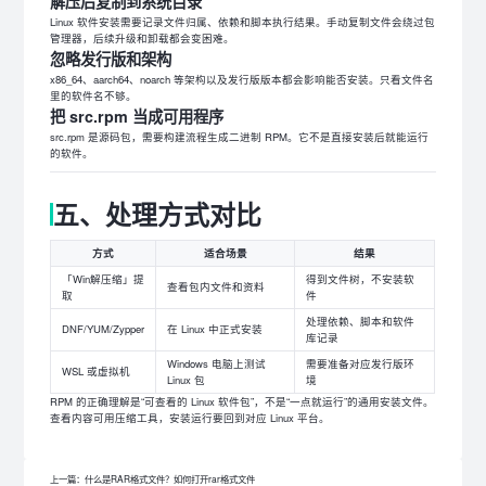
解压后复制到系统目录
Linux 软件安装需要记录文件归属、依赖和脚本执行结果。手动复制文件会绕过包
管理器，后续升级和卸载都会变困难。
忽略发行版和架构
x86_64、aarch64、noarch 等架构以及发行版版本都会影响能否安装。只看文件名
里的软件名不够。
把 src.rpm 当成可用程序
src.rpm 是源码包，需要构建流程生成二进制 RPM。它不是直接安装后就能运行
的软件。
五、处理方式对比
方式
适合场景
结果
「Win解压缩」提
得到文件树，不安装软
查看包内文件和资料
取
件
处理依赖、脚本和软件
DNF/YUM/Zypper
在 Linux 中正式安装
库记录
Windows 电脑上测试
需要准备对应发行版环
WSL 或虚拟机
Linux 包
境
RPM 的正确理解是“可查看的 Linux 软件包”，不是“一点就运行”的通用安装文件。
查看内容可用压缩工具，安装运行要回到对应 Linux 平台。
上一篇：什么是RAR格式文件？如何打开rar格式文件