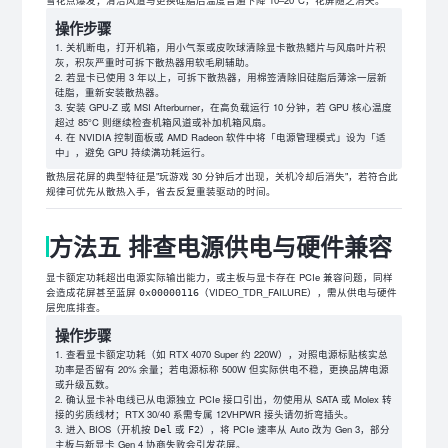
操作步骤
关机断电，打开机箱，用小气泵或皮吹球清除显卡散热鳍片与风扇叶片积
灰，积灰严重时可拆下散热器用软毛刷辅助。
若显卡已使用 3 年以上，可拆下散热器，用棉签清除旧硅脂后薄涂一层新
硅脂，重新安装散热器。
安装 GPU-Z 或 MSI Afterburner，在高负载运行 10 分钟，若 GPU 核心温度
超过 85°C 则继续检查机箱风道或补加机箱风扇。
在 NVIDIA 控制面板或 AMD Radeon 软件中将「电源管理模式」设为「适
中」，避免 GPU 持续满功耗运行。
散热层花屏的典型特征是"玩游戏 30 分钟后才出现，关机冷却后消失"，若符合此
规律可优先从散热入手，省去反复重装驱动的时间。
方法五 排查电源供电与硬件兼容
显卡额定功耗超出电源实际输出能力，或主板与显卡存在 PCIe 兼容问题，同样
会造成花屏甚至蓝屏
（VIDEO_TDR_FAILURE），需从供电与硬件
0x00000116
层兜底排查。
操作步骤
查看显卡额定功耗（如 RTX 4070 Super 约 220W），对照电源标贴核实总
功率是否留有 20% 余量；若电源标称 500W 但实际供电不稳，更换品牌电源
或升级瓦数。
确认显卡补电线已从电源独立 PCIe 接口引出，勿使用从 SATA 或 Molex 转
接的劣质线材；RTX 30/40 系需专属 12VHPWR 接头请勿折弯插头。
进入 BIOS（开机按
或
），将 PCIe 速率从 Auto 改为 Gen 3，部分
Del
F2
主板与新显卡 Gen 4 协商失败会引发花屏。