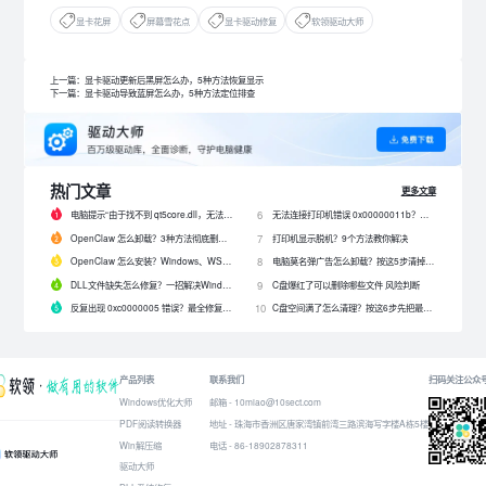
显卡花屏
屏幕雪花点
显卡驱动修复
软领驱动大师
上一篇：显卡驱动更新后黑屏怎么办，5种方法恢复显示
下一篇：显卡驱动导致蓝屏怎么办，5种方法定位排查
热门文章
更多文章
电脑提示“由于找不到 qt5core.dll，无法继续执行代码”？4 招快速修复！
无法连接打印机错误 0x00000011b？解决0x00000011b错误的5种方法
6
OpenClaw 怎么卸载？3种方法彻底删除 OpenClaw 及残留数据
打印机显示脱机？9个方法教你解决
7
OpenClaw 怎么安装？Windows、WSL2 和网关配置完整教程
电脑莫名弹广告怎么卸载？按这5步清掉问题软件
8
DLL文件缺失怎么修复？一招解决Windows启动报错问题！
C盘爆红了可以删除哪些文件 风险判断
9
反复出现 0xc0000005 错误？最全修复教程来了！
C盘空间满了怎么清理？按这6步先把最占空间的项目处理掉
10
产品列表
联系我们
扫码关注公众
Windows优化大师
邮箱 - 10miao@10sect.com
PDF阅读转换器
地址 - 珠海市香洲区唐家湾镇前湾三路滨海写字楼A栋5楼
Win解压缩
电话 - 86-18902878311
驱动大师