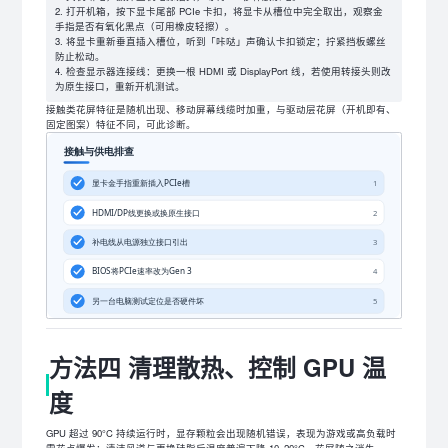
打开机箱，按下显卡尾部 PCIe 卡扣，将显卡从槽位中完全取出，观察金
手指是否有氧化黑点（可用橡皮轻擦）。
将显卡重新垂直插入槽位，听到「咔哒」声确认卡扣锁定；拧紧挡板螺丝
防止松动。
检查显示器连接线：更换一根 HDMI 或 DisplayPort 线，若使用转接头则改
为原生接口，重新开机测试。
接触类花屏特征是随机出现、移动屏幕线缆时加重，与驱动层花屏（开机即有、
固定图案）特征不同，可此诊断。
方法四 清理散热、控制 GPU 温
度
GPU 超过 90°C 持续运行时，显存颗粒会出现随机错误，表现为游戏或高负载时
雪花点爆发；清洁风道与更换硅脂后温度普遍下降 10–20°C，花屏随之消失。