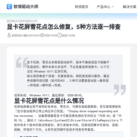
软领首页
产品中心
解决方案
首页
/
解决方案
/
软领驱动大师
显卡花屏雪花点怎么修复，5种方法逐一排查
Window
专注清理
有用科技小编2026/06/23
浏览10098
阅读14分钟
驱动大师
百万级驱
DLL系统
显卡花屏、雪花点多数是驱动损坏、版本不兼容或显卡接触不
专注解决
良造成的，硬件本身大多没坏，不必急着送修或换卡。以下方
法在 Windows 10/11 实测可用。
打印机驱
按从易到难逐个排查：先重装驱动，再检查连接与散热，最后
考虑硬件层问题（如代码43）。5 种方法覆盖驱动层→散热层
全面诊断
→供电层→硬件层→兜底。
电脑维修
适用系统：Windows 10/11；最后更新：2026-08-05。
专家团队
显卡花屏雪花点是什么情况
花屏指屏幕出现不规则彩色条纹、雪花点、马赛克或画面撕裂，常见报错弹窗有
「显示驱动程序已停止响应并已恢复」「Display driver stopped responding and
has recovered」，设备管理器里显卡可能亮黄色感叹号并标注「代码 43」或「代
码 10」。路径
下
C:\Windows\System32\DriverStore\FileRepository
若存有多个版本的驱动残留包，易引发版本冲突。花屏成因集中在驱动、温度、
接触、供电四个方向，从软件层到硬件层逐步排查效率最高。