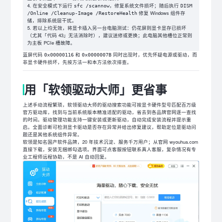
在安全模式下运行
，修复系统文件损坏；随后执行
sfc /scannow
DISM
修复 Windows 组件存
/Online /Cleanup-Image /RestoreHealth
储，排除系统层干扰。
若以上均无效，将显卡插入另一台电脑测试：仍花屏则显卡显存已损坏
（尤其「代码 43」无法消除时），建议送修或更换；此电脑其他槽位正常则
为主板 PCIe 槽故障。
蓝屏代码
和
同时出现时，优先怀疑电源或驱动，而
0x00000116
0x0000007B
非显卡硬件损坏，先按方法一和本方法依次排查。
用「软领驱动大师」更省事
上述手动流程繁琐，软领驱动大师的驱动搜索功能可按显卡硬件型号匹配百万级
官方驱动库，找到与当前系统版本精准适配的驱动，省去到各品牌官网逐一查找
的时间。驱动管理功能支持一键安装或更新驱动，自动完成安装流程并提示重
启。全面诊断可检测显卡驱动是否存在异常并给出修复建议，帮助定位是驱动问
题还是其他系统组件异常。
软领是知名国产软件品牌，20 年技术沉淀、服务千万用户；从官网 wyouhua.com
直接下载，安装无捆绑勾选项。界面可点客服按钮联系真人客服，复杂情况有专
业工程师远程协助，不是 AI 自动回复。