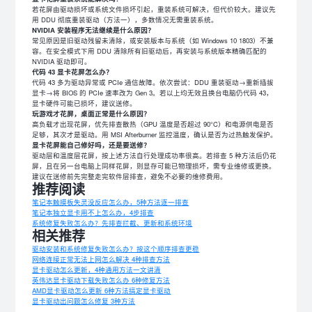
若花屏由驱动损坏或系统文件损坏引起，重装系统可解决，但代价较大。建议先
用 DDU 彻底重装驱动（方法一），多数情况无需重装系统。
NVIDIA 安装程序无法继续是什么原因？
常见原因是旧驱动残留未清除，或安装版本与系统（如 Windows 10 1803）不兼
容。在安全模式下用 DDU 清除所有旧驱动后，再安装与系统版本精确匹配的
NVIDIA 驱动即可。
代码 43 显卡花屏怎么办？
代码 43 多为驱动异常或 PCIe 通信故障。依次尝试：DDU 重装驱动→重新插拔
显卡→将 BIOS 的 PCIe 速率改为 Gen 3。若以上均无效且换台电脑仍代码 43，
显卡硬件可能已损坏，建议送修。
玩游戏才花屏，桌面正常是什么原因？
高负载才出现花屏，优先排查散热（GPU 温度是否超过 90°C）和电源供电是否
足够，其次才是驱动。用 MSI Afterburner 监控温度，确认是否为过热触发保护。
显卡花屏能自己修好吗，还是要送修？
驱动层和温度层花屏，按上述方法自行处理成功率很高。若排查 5 种方法后仍花
屏，且在另一台电脑上同样花屏，则显存可能已物理损坏，需专业维修或更换。
建议在送修前先完整走完软件层排查，避免不必要的维修费用。
推荐阅读
笔记本触摸板失灵没反应怎么办，5种方法逐一排查
笔记本独立显卡用不上怎么办，4步排查
系统修复失败怎么办？先排查拦截、更新和系统环境
相关推荐
驱动安装和系统修复失败怎么办？按这个顺序排查更稳
网络连接正常无法上网怎么解决 4种排查方法
显卡驱动怎么更新，4种通用方法一文讲清
英伟达显卡驱动下载失败怎么办 6种修复方法
AMD显卡驱动怎么更新 6种方法搞定显卡驱动
显卡驱动出问题怎么修复 3种方法