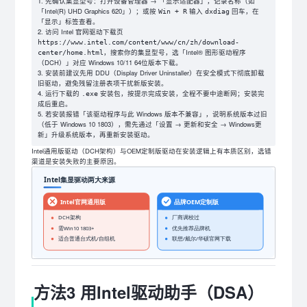
先确认集显型号：打开设备管理器 → 「显示适配器」，记录名称（如
「Intel(R) UHD Graphics 620」）；或按
输入
回车，在
Win + R
dxdiag
「显示」标签查看。
访问 Intel 官网驱动下载页
https://www.intel.com/content/www/cn/zh/download-
，搜索你的集显型号，选「Intel® 图形驱动程序
center/home.html
（DCH）」对应 Windows 10/11 64位版本下载。
安装前建议先用 DDU（Display Driver Uninstaller）在安全模式下彻底卸载
旧驱动，避免残留注册表项干扰新版安装。
运行下载的
安装包，按提示完成安装，全程不要中途断网；安装完
.exe
成后重启。
若安装报错「该驱动程序与此 Windows 版本不兼容」，说明系统版本过旧
（低于 Windows 10 1803），需先通过「设置 → 更新和安全 → Windows更
新」升级系统版本，再重新安装驱动。
Intel通用版驱动（DCH架构）与OEM定制版驱动在安装逻辑上有本质区别，选错
渠道是安装失败的主要原因。
方法3 用Intel驱动助手（DSA）