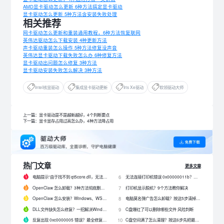
AMD显卡驱动怎么更新 6种方法搞定显卡驱动
显卡驱动怎么更新 5种方法含安装失败处理
相关推荐
网卡驱动怎么更新和重装通用教程，6种方法恢复联网
英伟达驱动怎么下载安装 4种更新方法
声卡驱动重装怎么操作 5种方法修复没声音
英伟达显卡驱动下载失败怎么办 6种修复方法
显卡驱动出问题怎么修复 3种方法
显卡驱动安装失败怎么解决 3种方法
Intel核显驱动
集成显卡驱动更新
Iris Xe驱动
软领驱动大师
上一篇：显卡驱动是不是越新越好，4个判断要点
下一篇：显卡显存占用过高怎么办，4种方法降占用
热门文章
更多文章
电脑提示“由于找不到 qt5core.dll，无法继续执行代码”？4 招快速修复！
无法连接打印机错误 0x00000011b？解决0x00000011b错误的5种方法
6
OpenClaw 怎么卸载？3种方法彻底删除 OpenClaw 及残留数据
打印机显示脱机？9个方法教你解决
7
OpenClaw 怎么安装？Windows、WSL2 和网关配置完整教程
电脑莫名弹广告怎么卸载？按这5步清掉问题软件
8
DLL文件缺失怎么修复？一招解决Windows启动报错问题！
C盘爆红了可以删除哪些文件 风险判断
9
反复出现 0xc0000005 错误？最全修复教程来了！
C盘空间满了怎么清理？按这6步先把最占空间的项目处理掉
10