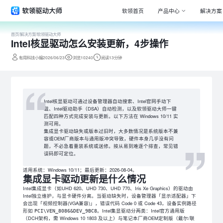
软领首页
产品中心
解决方案
首页
/
解决方案
/
软领驱动大师
Intel核显驱动怎么安装更新，4步操作
Window
专注清理
有用科技小编2026/06/23
浏览10240
阅读13分钟
驱动大师
百万级驱
DLL系统
Intel核显驱动可通过设备管理器自动搜索、Intel官网手动下
专注解决
载、Intel驱动助手（DSA）自动检测，以及软领驱动大师一键
匹配四种方式完成安装与更新。以下方法在 Windows 10/11 实
打印机驱
测可用。
集成显卡驱动缺失或版本过旧时，大多数情况是系统版本不兼
全面诊断
容或OEM厂商版本与通用版冲突导致，硬件本身几乎没有问
题，不必急着重装系统或送修。按从易到难逐个排查，常见错
电脑维修
误码即可定位。
专家团队
适用系统：Windows 10/11；最后更新：2026-08-04。
集成显卡驱动更新是什么情况
Intel集成显卡（如UHD 620、UHD 730、UHD 770、Iris Xe Graphics）的驱动由
Intel独立维护，与显卡硬件分离。当驱动缺失时，设备管理器「显示适配器」下
会出现「视频控制器(VGA兼容)」，错误代码 Code 0 或 Code 43，设备实例路径
形如
。Intel集显驱动分两类：Intel官方通用版
PCI\VEN_8086&DEV_9BC8
（DCH架构，需 Windows 10 1803 及以上）与笔记本厂商OEM定制版（戴尔/联