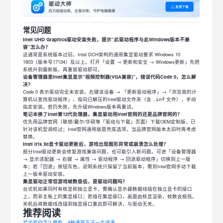
常见问题
Intel UHD Graphics驱动安装失败，提示"此驱动程序与此Windows版本不兼
容"怎么办？
这通常是系统版本过旧。Intel DCH架构的通用集显驱动要求 Windows 10
1803（版本号17134）及以上。打开「设置 → 更新和安全 → Windows更新」先把
系统升到最新版，再重装驱动即可。
设备管理器里Intel集显显示"视频控制器(VGA兼容)"，错误代码Code 0，怎么解
决？
Code 0 表示驱动完全未安装。右键该设备 → 「更新驱动程序」→「浏览我的计
算机以查找驱动程序」，指向已解压的Intel驱动文件夹（含
文件），手动
.inf
指定安装。若仍失败，先升级Windows版本再重试。
笔记本换了Intel第12代处理器，集显驱动用Intel官网的还是品牌官网的？
优先用品牌官网（联想/戴尔/华硕等「驱动与下载」页面）下载OEM定制版，已
针对该机型调校过；Intel官网通用版是兜底选项，当品牌官网版本太旧时再考虑
替换。
Intel Iris Xe显卡驱动更新后，游戏出现图形异常或崩溃怎么处理？
部分Intel驱动更新会修复游戏兼容问题，也可能引入新问题。可进「设备管理器
→ 显示适配器 → 右键 → 属性 → 驱动程序 → 回退驱动程序」切换到上一版
本；若「回退」按钮灰色，说明系统只保留了当前版本，需到Intel官网手动下载
上一版本驱动安装。
集显驱动正常但游戏帧数极低，是驱动问题吗？
台式机如果同时有核显和独立显卡，需确认显示器数据线插在独立显卡的接口
上，而非主板上的集显接口；若插在集显接口，画面由核显渲染，帧数会极低。
关机后将数据线改插到独显接口重启即可解决，与驱动无关。
推荐阅读
显卡驱动怎么更新，4种通用方法一文讲清