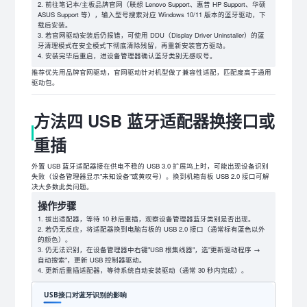
前往笔记本/主板品牌官网（联想 Lenovo Support、惠普 HP Support、华硕
ASUS Support 等），输入型号搜索对应 Windows 10/11 版本的蓝牙驱动，下
载后安装。
若官网驱动安装后仍报错，可使用 DDU（Display Driver Uninstaller）的蓝
牙清理模式在安全模式下彻底清除残留，再重新安装官方驱动。
安装完毕后重启，进设备管理器确认蓝牙类别无感叹号。
推荐优先用品牌官网驱动，官网驱动针对机型做了兼容性适配，匹配度高于通用
驱动包。
方法四 USB 蓝牙适配器换接口或
重插
外置 USB 蓝牙适配器接在供电不稳的 USB 3.0 扩展坞上时，可能出现设备识别
失败（设备管理器显示"未知设备"或黄叹号）。换到机箱背板 USB 2.0 接口可解
决大多数此类问题。
操作步骤
拔出适配器，等待 10 秒后重插，观察设备管理器蓝牙类别是否出现。
若仍无反应，将适配器换到电脑背板的 USB 2.0 接口（通常标有蓝色以外
的颜色）。
仍无法识别，在设备管理器中右键"USB 根集线器"，选"更新驱动程序 →
自动搜索"，更新 USB 控制器驱动。
更新后重插适配器，等待系统自动安装驱动（通常 30 秒内完成）。