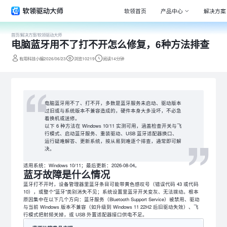
软领首页
产品中心
解决方案
首页
/
解决方案
/
软领驱动大师
电脑蓝牙用不了打不开怎么修复，6种方法排查
Window
专注清理
有用科技小编2026/06/23
浏览10219
阅读14分钟
驱动大师
百万级驱
DLL系统
电脑蓝牙用不了、打不开，多数是蓝牙服务未启动、驱动版本
专注解决
过旧或与系统版本不兼容造成的，硬件本身大多没坏，不必急
着换机或送修。
打印机驱
以下 6 种方法在 Windows 10/11 实测可用，涵盖检查开关与飞
行模式、启动蓝牙服务、重装驱动、USB 蓝牙适配器换口、
全面诊断
运行疑难解答、更新系统，按从易到难逐个排查，通常即可解
决。
电脑维修
专家团队
适用系统：Windows 10/11；最后更新：2026-08-04。
蓝牙故障是什么情况
蓝牙打不开时，设备管理器里蓝牙条目可能带黄色感叹号（错误代码 43 或代码
10），或整个"蓝牙"类别消失不见；系统设置里蓝牙开关变灰、无法拨动。根本
原因集中在以下几个方向：蓝牙服务（Bluetooth Support Service）被禁用、驱动
与当前 Windows 版本不兼容（如升级到 Windows 11 22H2 后旧驱动失效）、飞
行模式把射频关掉，或 USB 外置适配器接口供电不足。