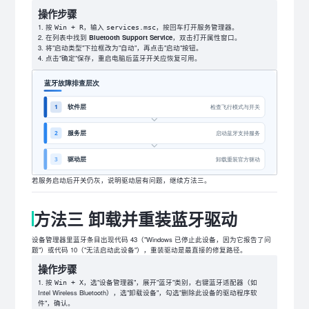
操作步骤
按
，输入
，按回车打开服务管理器。
Win + R
services.msc
在列表中找到
Bluetooth Support Service
，双击打开属性窗口。
将"启动类型"下拉框改为"自动"，再点击"启动"按钮。
点击"确定"保存，重启电脑后蓝牙开关应恢复可用。
若服务启动后开关仍灰，说明驱动层有问题，继续方法三。
方法三 卸载并重装蓝牙驱动
设备管理器里蓝牙条目出现代码 43（"Windows 已停止此设备，因为它报告了问
题"）或代码 10（"无法启动此设备"），重装驱动是最直接的修复路径。
操作步骤
按
，选"设备管理器"，展开"蓝牙"类别，右键蓝牙适配器（如
Win + X
Intel Wireless Bluetooth），选"卸载设备"，勾选"删除此设备的驱动程序软
件"，确认。