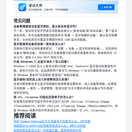
常见问题
设备管理器里没有蓝牙类别，是主板没有蓝牙吗？
不一定。驱动完全损坏时蓝牙适配器会被归入"其他设备"或"未知设备"，整个蓝牙
类别消失。先在设备管理器顶部菜单点"查看 → 显示隐藏的设备"，确认有无隐藏
条目；台式机若无内置蓝牙需额外购买 USB 蓝牙适配器。
蓝牙能搜到设备但连接一直失败怎么办？
先删除已配对记录再重新配对：「设置 → 设备 → 蓝牙和其他设备」，找到目标
设备点"删除设备"，然后将对方设备重置为配对模式再重新添加。距离保持在 10
米以内，避免 2.4 GHz Wi-Fi 频段干扰。
升级 Windows 11 后蓝牙消失了怎么回事？
Windows 11 22H2 及以上版本对部分旧款 Intel、Qualcomm 蓝牙驱动有兼容性问
题，表现为代码 43。到品牌官网下载专为 Windows 11 标注的最新驱动版本，或
在 Windows 更新的"可选更新"里查找厂商驱动推送。
蓝牙鼠标/耳机连上后几秒就断线怎么处理？
这类间歇性断连多与蓝牙适配器的电源管理设置有关。进入设备管理器，右键蓝
牙适配器 → 属性 → 电源管理，取消勾选"允许计算机关闭此设备以节约电源"，
保存后测试。
用
扫描后还是修不好怎么办？
sfc /scannow
在管理员权限命令提示符中依次运行
DISM /Online /Cleanup-Image
、
，修
/CheckHealth
DISM /Online /Cleanup-Image /RestoreHealth
复 Windows 映像中损坏的系统文件，完成后再跑一次
。
sfc /scannow
推荐阅读
AMD Radeon Software打不开或版本不匹配怎么办，4步排查
电脑提示0xc0000142应用程序错误怎么办，4种方法排查
系统修复失败怎么办？先排查拦截、更新和系统环境