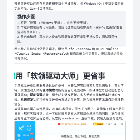
部分蓝牙驱动问题在系统累积更新中已被修复。将 Windows 10/11 更新到最新补
丁版本后，蓝牙可自动恢复。
操作步骤
打开「设置 → Windows 更新」，点击"检查更新"。
下载并安装所有可用更新，包括可选的驱动程序更新（展开"可选更新"查看
蓝牙相关条目）。
重启电脑后，再次进入设备管理器确认蓝牙类别无感叹号，测试蓝牙连
接。
若六种方法均试过仍无法解决，建议用
和
sfc /scannow
DISM /Online
扫描系统文件完整性，排除系统组件损
/Cleanup-Image /RestoreHealth
坏的情况。
用「软领驱动大师」更省事
手动找蓝牙驱动需要先确认硬件型号、再去品牌官网搜索对应系统版本，容易下
错。软领驱动大师的
驱动搜索
功能内置百万级驱动库，按硬件型号自动匹配官方
蓝牙驱动；
驱动管理
功能一键完成安装或更新，省去手动查找和版本比对的步
骤。
系统修复
功能可修复蓝牙相关系统组件异常，适合疑难解答无法自动处理的
情况。
软领是知名国产软件品牌，20 年技术沉淀，服务千万用户。软领旗下所有产品的
界面上都有客服按钮，点一下就能联系到真人客服帮你解决电脑问题，复杂情况
还有专业工程师远程协助。从官网 wyouhua.com 直接下载，安装无捆绑勾选项。