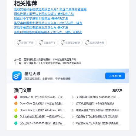
相关推荐
驱动安装和系统修复失败怎么办？按这个顺序排查更稳
网络连接正常无法上网怎么解决 4种排查方法
键盘打不了字按哪个键恢复 4种解决方法
笔记本触摸板失灵没反应怎么办，5种方法逐一排查
游戏手柄连接电脑没反应怎么办 4种方法
手机USB网络共享电脑用不了怎么办，5种方法解决
蓝牙打不开
蓝牙用不了
蓝牙驱动修复
软领驱动大师
上一篇：蓝牙驱动怎么安装和更新，5种方法解决蓝牙异常
下一篇：蓝牙设备连不上配对失败怎么修复，5种方法恢复连接
热门文章
更多文章
电脑提示“由于找不到 qt5core.dll，无法继续执行代码”？4 招快速修复！
无法连接打印机错误 0x00000011b？解决0x00000011b错误的5种方法
6
OpenClaw 怎么卸载？3种方法彻底删除 OpenClaw 及残留数据
打印机显示脱机？9个方法教你解决
7
OpenClaw 怎么安装？Windows、WSL2 和网关配置完整教程
电脑莫名弹广告怎么卸载？按这5步清掉问题软件
8
DLL文件缺失怎么修复？一招解决Windows启动报错问题！
C盘爆红了可以删除哪些文件 风险判断
9
反复出现 0xc0000005 错误？最全修复教程来了！
C盘空间满了怎么清理？按这6步先把最占空间的项目处理掉
10