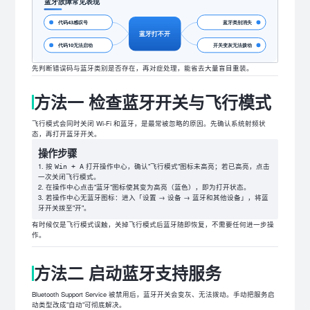
先判断错误码与蓝牙类别是否存在，再对症处理，能省去大量盲目重装。
方法一 检查蓝牙开关与飞行模式
飞行模式会同时关闭 Wi-Fi 和蓝牙，是最常被忽略的原因。先确认系统射频状
态，再打开蓝牙开关。
操作步骤
按
打开操作中心，确认"飞行模式"图标未高亮；若已高亮，点击
Win + A
一次关闭飞行模式。
在操作中心点击"蓝牙"图标使其变为高亮（蓝色），即为打开状态。
若操作中心无蓝牙图标：进入「设置 → 设备 → 蓝牙和其他设备」，将蓝
牙开关拨至"开"。
有时候仅是飞行模式误触，关掉飞行模式后蓝牙随即恢复，不需要任何进一步操
作。
方法二 启动蓝牙支持服务
Bluetooth Support Service 被禁用后，蓝牙开关会变灰、无法拨动。手动把服务启
动类型改成"自动"可彻底解决。