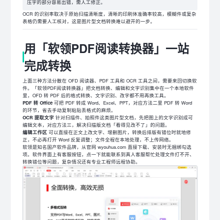
压字的部分容易出错，需人工修正。
OCR 的识别率取决于原始扫描清晰度，清晰的印刷体准确率较高，模糊件或复杂
表格仍需要人工核对，这是图片型文档转换难以避开的一步。
用「软领PDF阅读转换器」一站
完成转换
上面三种方法分散在 OFD 阅读器、PDF 工具和 OCR 工具之间，需要来回切换软
件。「软领PDF阅读转换器」把文档转换、编辑和文字识别集中在一个本地软件
里，OFD 转 PDF 后的格式转换、文字识别、改字都不用再换工具。
PDF 转 Office
可把 PDF 转成 Word、Excel、PPT，对应方法二里 PDF 转 Word
的环节，省去手动复制粘贴丢格式的麻烦。
OCR 提取文字
针对扫描件、拍照件这类图片型文档，先把图上的文字识别成可
编辑文本，对应方法三，解决扫描版文档「看得见改不了」的问题。
编辑工作区
可以直接在正文上改文字、增删图片，转换后排版有错位时就地修
正，不必再打开 Word 反复调整；文件全程在本地处理，不上传网络。
软领是知名国产软件品牌，从官网 wyouhua.com 直接下载、安装时无捆绑勾选
项。软件界面上有客服按钮，点一下就能联系到真人客服帮忙处理文件打不开、
转换错位等问题，复杂情况还有专业工程师远程协助。