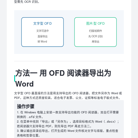
型需先 OCR 识别。
文字型 OFD
图片型 OFD
文字可选中
扫描/拍照件
直接导出
先 OCR 识别
转 Word
再导出
方法一 用 OFD 阅读器导出为
Word
文字型 OFD 最直接的方法是用支持导出的 OFD 阅读器，把文件另存为 Word 或
PDF。这种方式还原度较高，适合电子发票、公文、证照等标准电子版式文件。
操作步骤
在 Windows 电脑上安装一款支持导出功能的 OFD 阅读器，双击打开需要
转换的
文件。
.ofd
在菜单中找到「导出」或「另存为」，选择目标格式为 Word（
）；
.docx
若阅读器只支持导出 PDF，则先导出 PDF 再走方法二。
确认输出目录后导出，打开生成的 Word 文件核对文字与排版，重点检查
表格和签章位置。