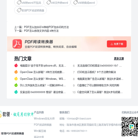
ofd转word不乱码
ofd文件转word
ofd转换成word
软领PDF阅读转换器
上一篇：PDF怎么加水印 6种给PDF加水印的方法
下一篇：PDF怎么修改文字内容 4种方法
热门文章
更多文章
电脑提示“由于找不到 qt5core.dll，无法继续执行代码”？4 招快速修复！
无法连接打印机错误 0x00000011b？解决0x00000011b错误的5种方法
6
OpenClaw 怎么卸载？3种方法彻底删除 OpenClaw 及残留数据
打印机显示脱机？9个方法教你解决
7
OpenClaw 怎么安装？Windows、WSL2 和网关配置完整教程
电脑莫名弹广告怎么卸载？按这5步清掉问题软件
8
DLL文件缺失怎么修复？一招解决Windows启动报错问题！
C盘爆红了可以删除哪些文件 风险判断
9
反复出现 0xc0000005 错误？最全修复教程来了！
C盘空间满了怎么清理？按这6步先把最占空间的项目处理掉
10
产品列表
联系我们
扫码关注公众
Windows优化大师
邮箱 - 10miao@10sect.com
PDF阅读转换器
地址 - 珠海市香洲区唐家湾镇前湾三路滨海写字楼A栋5楼
Win解压缩
电话 - 86-18902878311
驱动大师