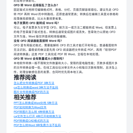
的常用字体即可。
OFD 转 Word 后排版乱了怎么办？
固定版式文档转可编辑格式时，表格、分栏、页眉页脚容易错位。建议先走 OFD
转 PDF 再转 Word 的中转路线，还原度通常更高；转换后在编辑工具里对表格和
段落做局部微调，比从头重排更省事。
电子发票的 OFD 能转成 Word 吗？
可以。电子发票多为文字型 OFD，按方法一或方法二都能转成 Word。但发票上
的电子签章属于版式签名，转换后通常变成图片或丢失，签章效力以原始 OFD
文件为准，Word 版仅供查阅和排版编辑。
没有 OFD 阅读器能直接转 Word 吗？
OFD 是专用版式格式，需要能解析 OFD 的工具才能打开和导出，普通看图软件
无法识别。最稳妥的做法是先用 OFD 阅读器把文件转成 PDF，再用「软领PDF
阅读转换器」这类 PDF 工具完成 PDF 转 Word，全程在本地处理。
OFD 转 Word 会有数量或大小限制吗？
本地软件转换一般不限制文件数量和大小，受限的是电脑性能；页数多或图片多
的文件转换会慢一些。在线工具往往对单文件大小和每日次数有限制，且涉及上
传，处理含敏感信息的发票、合同时优先用本地工具。
推荐阅读
怎么把文件转换成PDF 3种方法
caj怎么转换成word 3种方法不乱码
图片文件转换成PDF的方法
相关推荐
PPT怎么转换成Word文档 5种方法
PDF如何转换为Word文件
PDF转图片怎么转 4种转换方法
caj文件怎么打开 4种打开和转换方法
PDF转换成CAD格式的方法
PDF怎么转Word 3种免费方法不乱码