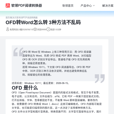
软领首页
产品中心
解决方案
首页
/
解决方案
/
软领PDF阅读转换器
OFD转Word怎么转 3种方法不乱码
Window
专注清理
有用科技小编2026/06/15
浏览9999
阅读13分钟
驱动大师
百万级驱
DLL系统
OFD 转 Word 在 Windows 上有三种常用方法：用 OFD 阅读器
专注解决
直接导出为 Word、先把 OFD 转成 PDF 再转 Word、对扫描型
OFD 用 OCR 识别文字后导出。普通电子版 OFD 优先用前两
打印机驱
种，排版还原度更高。
适用 Windows 10/11。下文按 OFD 阅读器导出、OFD 转 PDF
全面诊断
中转、OCR 识别三种方法依次说明，并给出避免转换后乱
码、排版错位的处理思路。
电脑维修
专家团队
适用系统：Windows 10/11；最后更新：2026-06-15。
OFD 是什么
OFD（Open Fixed-layout Document）是国内的版式文档格式，常见于电子发票、
电子证照、公文和合同，文件后缀为
。它和 PDF 一样属于固定版式文档，
.ofd
打开后排版、字体、签章都固定不变，不能像 Word 那样直接编辑。要修改内
容，就需要把 OFD 转换成 Word（
）这类可编辑格式。OFD 内部既可能是
.docx
文字层，也可能是扫描得到的图片层，这一点决定了该用哪种转换方法。
OFD 文件分文字型和图片型两类，转换思路不同：文字型可直接导出文字，图片